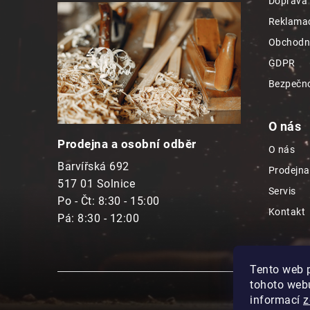
Doprava 
a
Reklamac
t
Obchodn
í
GDPR
Bezpečno
O nás
Prodejna a osobní odběr
O nás
Barvířská 692
Prodejna
517 01 Solnice
Servis
Po - Čt: 8:30 - 15:00
Kontakt
Pá: 8:30 - 12:00
Tento web 
tohoto webu
informací
z