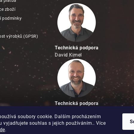
a platba
e zboží
í podmínky
st výrobků (GPSR)
Technická podpora
David Kimel
Technická podpora
David Matuška
používá soubory cookie. Dalším procházením
S
 vyjadřujete souhlas s jejich používáním.. Více
de
.
Copyright 2026
Hobbypro.cz
. Všechna práva vyhrazena.