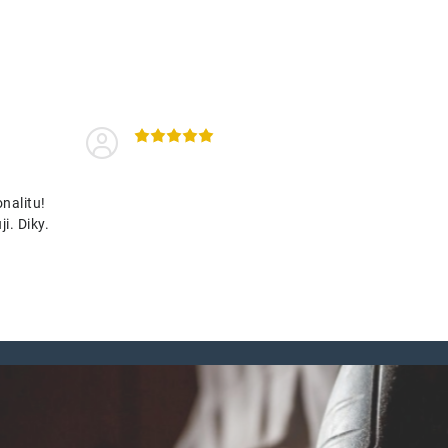
nalitu!
i. Diky.