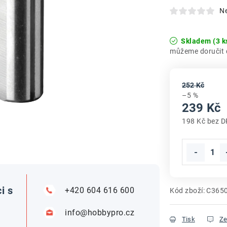
N
Skladem
(3 k
252 Kč
–5 %
239 Kč
198 Kč bez 
Měrná cena
i s
+420 604 616 600
Kód zboží:
C365
info@hobbypro.cz
Tisk
Ze