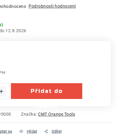
Podrobnosti hodnocení
eohodnoceno
s)
12.8.2026
DPH
:
Přidat do
košíku
05000
Značka:
CMT Orange Tools
ptat se
Hlídat
Sdílet