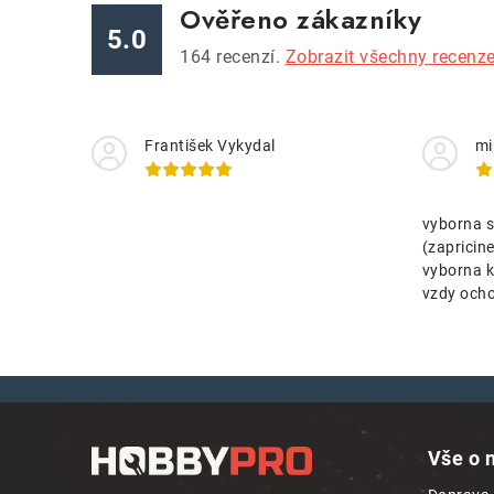
Ověřeno zákazníky
5.0
164
recenzí.
Zobrazit všechny recenz
František Vykydal
mi
vyborna s
(zaprici
vyborna k
vzdy ocho
Z
á
Vše o 
p