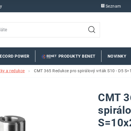
y
Seznam
RECORD POWER
PRODUKTY BENET
NOVINKY
áky a redukce
CMT 365 Redukce pro spirálový vrták S10 - D5 S
CMT 3
spirál
S=10x