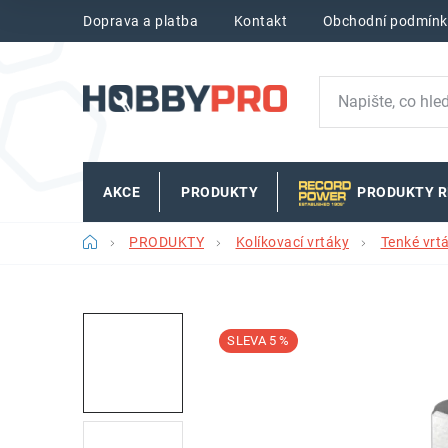
Přejít
Doprava a platba
Kontakt
Obchodní podmínk
na
obsah
AKCE
PRODUKTY
PRODUKTY 
Domů
PRODUKTY
Kolíkovací vrtáky
Tenké vrt
5 %