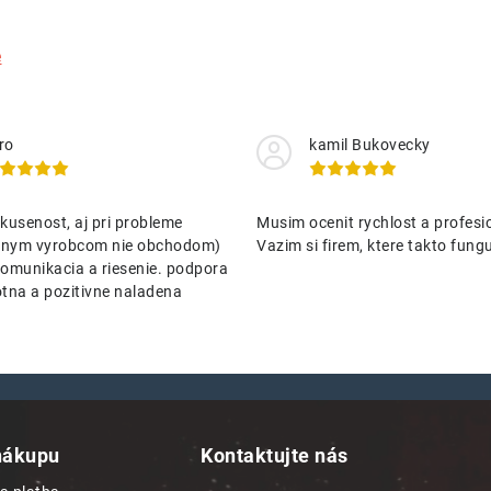
e
ro
kamil Bukovecky
kusenost, aj pri probleme
Musim ocenit rychlost a profesio
nenym vyrobcom nie obchodom)
Vazim si firem, ktere takto funguj
omunikacia a riesenie. podpora
tna a pozitivne naladena
nákupu
Kontaktujte nás