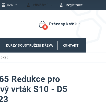
CZK
Přihlášení
Registrace
Prázdný košík
NÁKUPNÍ
KOŠÍK
KURZY SOUSTRUŽENÍ DŘEVA
KONTAKT
ZNAČKY
=10x23
65 Redukce pro
ový vrták S10 - D5
23