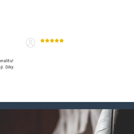
nalitu!
i. Diky.