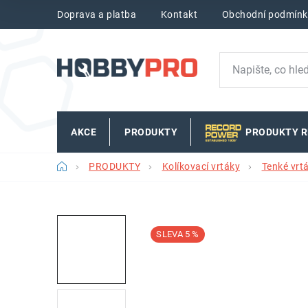
Přejít
Doprava a platba
Kontakt
Obchodní podmínk
na
obsah
AKCE
PRODUKTY
PRODUKTY 
Domů
PRODUKTY
Kolíkovací vrtáky
Tenké vrt
5 %