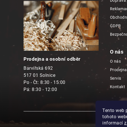
Doprava 
a
Reklamac
t
Obchodn
í
GDPR
Bezpečno
O nás
Prodejna a osobní odběr
O nás
Barvířská 692
Prodejna
517 01 Solnice
Servis
Po - Čt: 8:30 - 15:00
Kontakt
Pá: 8:30 - 12:00
Tento web 
tohoto webu
informací
z