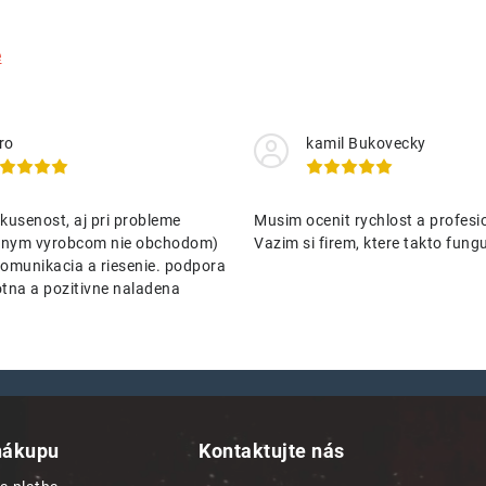
e
ro
kamil Bukovecky
kusenost, aj pri probleme
Musim ocenit rychlost a profesio
nenym vyrobcom nie obchodom)
Vazim si firem, ktere takto funguj
omunikacia a riesenie. podpora
tna a pozitivne naladena
nákupu
Kontaktujte nás