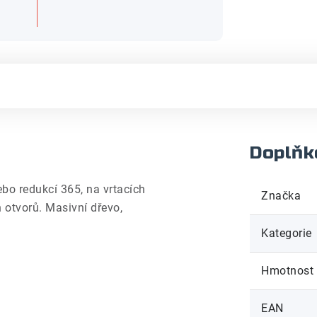
Doplňk
ebo redukcí 365, na vrtacích
Značka
h otvorů. Masivní dřevo,
Kategorie
Hmotnost
EAN