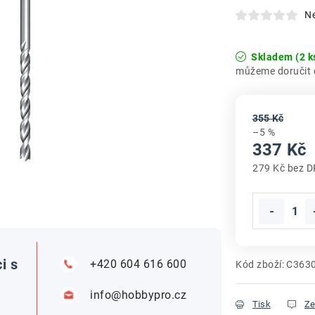
N
Skladem
(2 k
355 Kč
–5 %
337 Kč
279 Kč bez 
Měrná cena
i s
+420 604 616 600
Kód zboží:
C363
info@hobbypro.cz
Tisk
Ze