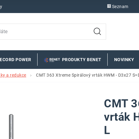
y
Seznam
RECORD POWER
PRODUKTY BENET
NOVINKY
áky a redukce
CMT 363 Xtreme Spirálový vrták HWM - D3x27 S=
CMT 36
vrták
L