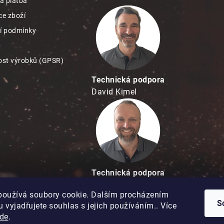
a platba
e zboží
í podmínky
st výrobků (GPSR)
Technická podpora
David Kimel
Technická podpora
David Matuška
používá soubory cookie. Dalším procházením
S
 vyjadřujete souhlas s jejich používáním.. Více
de
.
Copyright 2026
Hobbypro.cz
. Všechna práva vyhrazena.