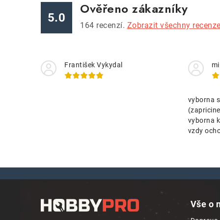
Ověřeno zákazníky
5.0
164
recenzí.
Zobrazit všechny recenz
František Vykydal
mi
vyborna s
(zaprici
vyborna k
vzdy ocho
Z
á
Vše o 
p