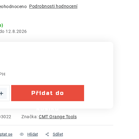
Podrobnosti hodnocení
eohodnoceno
s)
12.8.2026
DPH
:
Přidat do
košíku
03022
Značka:
CMT Orange Tools
ptat se
Hlídat
Sdílet