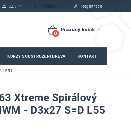
CZK
Přihlášení
Registrace
Prázdný košík
NÁKUPNÍ
KOŠÍK
KURZY SOUSTRUŽENÍ DŘEVA
KONTAKT
ZNAČKY
D L55 L
3 Xtreme Spirálový
 HWM - D3x27 S=D L55