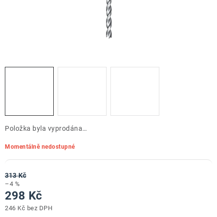
ZNAČKY
Doprava a platba
Kontakt
Obchodní podmínky
Podmínky ochrany osobních údajů
O nás
Reklamace zboží
Bezpečnost výrobků ( GPSR )
Katalog Record Power
Položka byla vyprodána…
Momentálně nedostupné
313 Kč
–4 %
298 Kč
246 Kč bez DPH