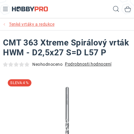
Přejít
Hled
na
obsah
Tenké vrtáky a redukce
AKCE
CMT 363 Xtreme Spirálový vrták
PRODUKTY
HWM - D2,5x27 S=D L57 P
PRODUKTY RECORD POWER
Podrobnosti hodnocení
Neohodnoceno
PRODUKTY BENET
4 %
NOVINKY
KURZY SOUSTRUŽENÍ DŘEVA
KONTAKT