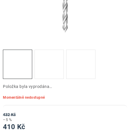
ZNAČKY
Doprava a platba
Kontakt
Obchodní podmínky
Podmínky ochrany osobních údajů
O nás
Reklamace zboží
Bezpečnost výrobků ( GPSR )
Katalog Record Power
Položka byla vyprodána…
Momentálně nedostupné
432 Kč
–5 %
410 Kč