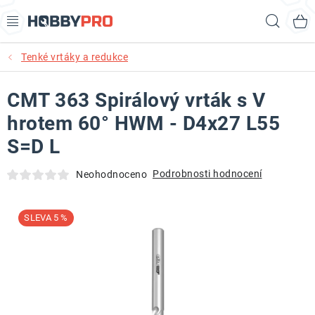
Přejít
Hled
na
obsah
Tenké vrtáky a redukce
AKCE
CMT 363 Spirálový vrták s V
PRODUKTY
hrotem 60° HWM - D4x27 L55
PRODUKTY RECORD POWER
S=D L
PRODUKTY BENET
Podrobnosti hodnocení
Neohodnoceno
NOVINKY
5 %
KURZY SOUSTRUŽENÍ DŘEVA
KONTAKT