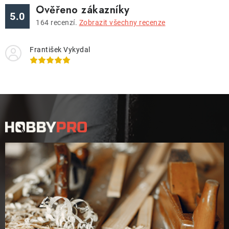
Ověřeno zákazníky
5.0
164
recenzí.
Zobrazit všechny recenze
František Vykydal
Z
á
p
a
t
í