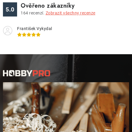
Ověřeno zákazníky
5.0
164
recenzí.
Zobrazit všechny recenze
František Vykydal
Z
á
p
a
t
í