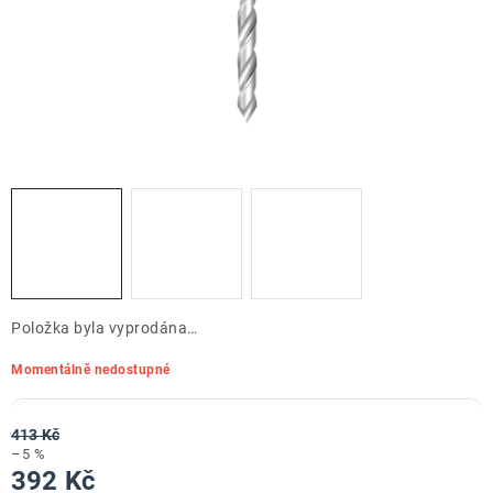
ZNAČKY
Doprava a platba
Kontakt
Obchodní podmínky
Podmínky ochrany osobních údajů
O nás
Reklamace zboží
Bezpečnost výrobků ( GPSR )
Katalog Record Power
Položka byla vyprodána…
Momentálně nedostupné
413 Kč
–5 %
392 Kč