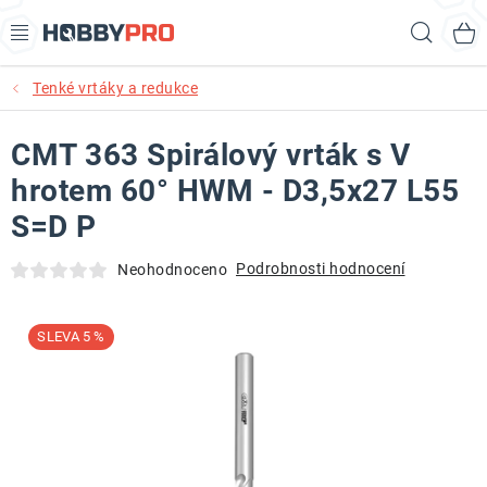
Přejít
Hled
na
obsah
Tenké vrtáky a redukce
AKCE
CMT 363 Spirálový vrták s V
PRODUKTY
hrotem 60° HWM - D3,5x27 L55
PRODUKTY RECORD POWER
S=D P
PRODUKTY BENET
Podrobnosti hodnocení
Neohodnoceno
NOVINKY
5 %
KURZY SOUSTRUŽENÍ DŘEVA
KONTAKT