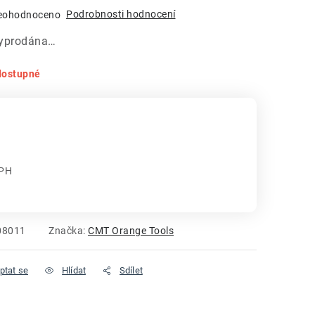
Podrobnosti hodnocení
eohodnoceno
vyprodána…
dostupné
DPH
:
08011
Značka:
CMT Orange Tools
ptat se
Hlídat
Sdílet