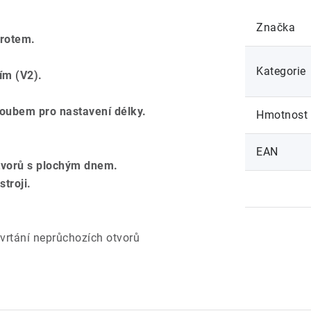
Značka
hrotem.
Kategorie
ím (V2).
roubem pro nastavení délky.
Hmotnost
EAN
otvorů s plochým dnem.
troji.
 vrtání neprůchozích otvorů