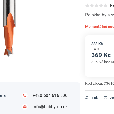
N
Položka byla 
Momentálně ne
388 Kč
–4 %
369 Kč
305 Kč bez 
Měrná cena
Kód zboží:
C361
i s
+420 604 616 600
Tisk
Ze
info@hobbypro.cz