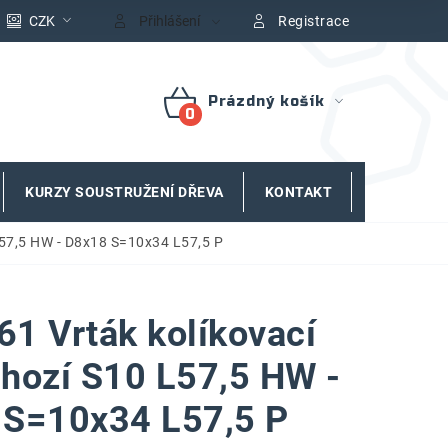
CZK
Přihlášení
Registrace
Prázdný košík
NÁKUPNÍ
KOŠÍK
KURZY SOUSTRUŽENÍ DŘEVA
KONTAKT
ZNAČKY
L57,5 HW - D8x18 S=10x34 L57,5 P
1 Vrták kolíkovací
hozí S10 L57,5 HW -
 S=10x34 L57,5 P