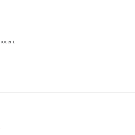
.
nocení.
e