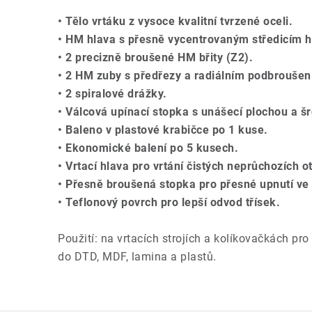
• Tělo vrtáku z vysoce kvalitní tvrzené oceli.
• HM hlava s přesně vycentrovaným středicím 
• 2 precizně broušené HM břity (Z2).
• 2 HM zuby s předřezy a radiálním podbroušen
• 2 spiralové drážky.
• Válcová upínací stopka s unášecí plochou a š
• Baleno v plastové krabičce po 1 kuse.
• Ekonomické balení po 5 kusech.
• Vrtací hlava pro vrtání čistých neprůchozích 
• Přesně broušená stopka pro přesné upnutí ve s
• Teflonový povrch pro lepší odvod třísek.
Použití: na vrtacích strojích a kolíkovačkách pro
do DTD, MDF, lamina a plastů.