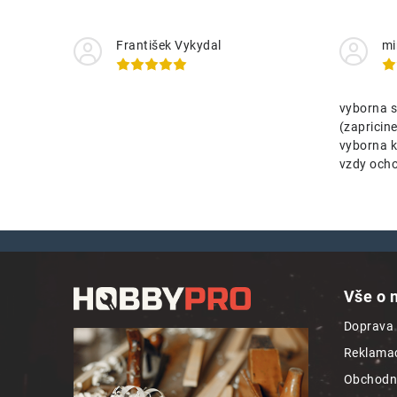
František Vykydal
mi
vyborna s
(zaprici
vyborna k
vzdy ocho
Z
á
Vše o 
p
Doprava 
a
Reklamac
t
Obchodn