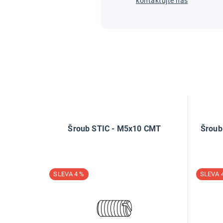
kontaktujte nás
Šroub STIC - M5x10 CMT
Šroub
4 %