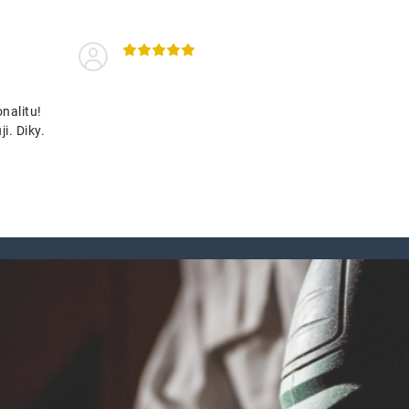
nalitu!
i. Diky.