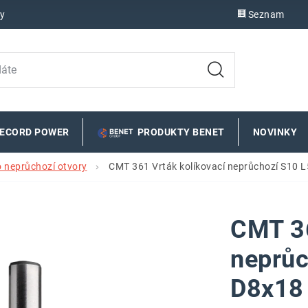
y
Seznam
RECORD POWER
PRODUKTY BENET
NOVINKY
o neprůchozí otvory
CMT 361 Vrták kolíkovací neprůchozí S10 
CMT 36
neprůc
D8x18