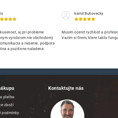
ro
kamil Bukovecky
kusenost, aj pri probleme
Musim ocenit rychlost a profesio
nenym vyrobcom nie obchodom)
Vazim si firem, ktere takto funguj
omunikacia a riesenie. podpora
tna a pozitivne naladena
nákupu
Kontaktujte nás
a platba
e zboží
í podmínky