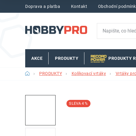
Přejít
Doprava a platba
Kontakt
Obchodní podmínk
na
obsah
AKCE
PRODUKTY
PRODUKTY 
Domů
PRODUKTY
Kolíkovací vrtáky
Vrtáky pr
4 %