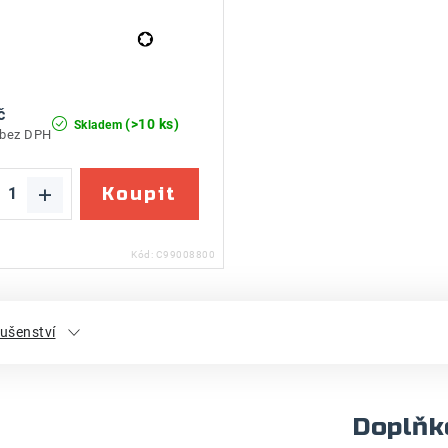
č
(>10 ks)
Skladem
 bez DPH
Kód:
C99008800
lušenství
Doplňk