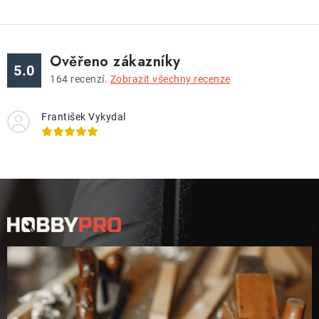
Ověřeno zákazníky
5.0
164
recenzí.
Zobrazit všechny recenze
František Vykydal
Z
á
p
a
t
í