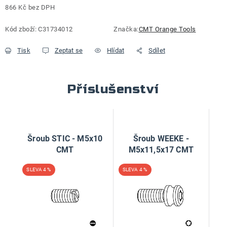
866 Kč bez DPH
Měrná cena:
Kód zboží:
C31734012
Značka:
CMT Orange Tools
Tisk
Zeptat se
Hlídat
Sdílet
Příslušenství
Šroub STIC - M5x10
Šroub WEEKE -
CMT
M5x11,5x17 CMT
4 %
4 %