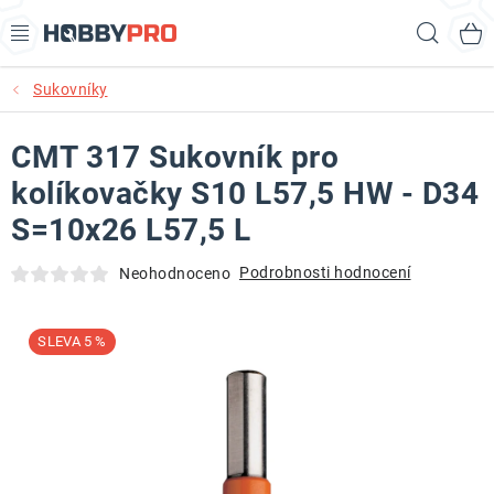
Přejít
Hled
na
obsah
Sukovníky
AKCE
CMT 317 Sukovník pro
PRODUKTY
kolíkovačky S10 L57,5 HW - D34
PRODUKTY RECORD POWER
S=10x26 L57,5 L
PRODUKTY BENET
Podrobnosti hodnocení
Neohodnoceno
NOVINKY
5 %
KURZY SOUSTRUŽENÍ DŘEVA
KONTAKT