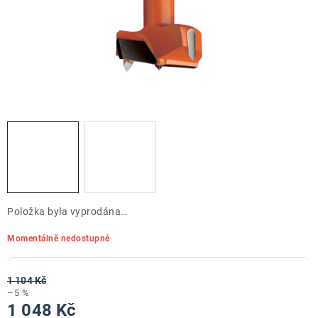
ZNAČKY
Doprava a platba
Kontakt
Obchodní podmínky
Podmínky ochrany osobních údajů
O nás
Reklamace zboží
Bezpečnost výrobků ( GPSR )
Katalog Record Power
Položka byla vyprodána…
Momentálně nedostupné
1 104 Kč
–5 %
1 048 Kč