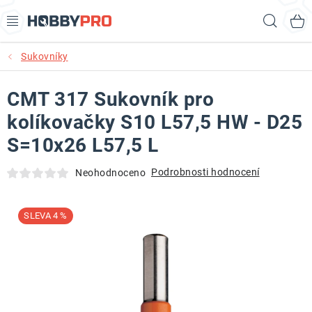
Přejít
Hled
na
obsah
Sukovníky
AKCE
CMT 317 Sukovník pro
PRODUKTY
kolíkovačky S10 L57,5 HW - D25
PRODUKTY RECORD POWER
S=10x26 L57,5 L
PRODUKTY BENET
Podrobnosti hodnocení
Neohodnoceno
NOVINKY
4 %
KURZY SOUSTRUŽENÍ DŘEVA
KONTAKT