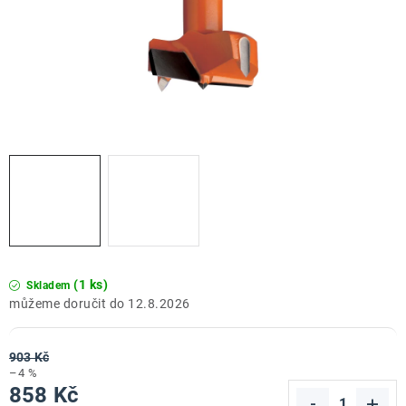
ZNAČKY
Doprava a platba
Kontakt
Obchodní podmínky
Podmínky ochrany osobních údajů
O nás
Reklamace zboží
Bezpečnost výrobků ( GPSR )
Katalog Record Power
(1 ks)
Skladem
12.8.2026
903 Kč
–4 %
858 Kč