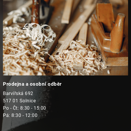
t
í
Prodejna a osobní odběr
Barvířská 692
517 01 Solnice
Po - Čt: 8:30 - 15:00
Pá: 8:30 - 12:00