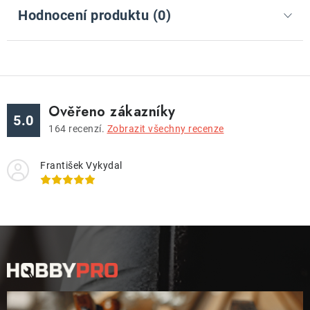
Hodnocení produktu (0)
Ověřeno zákazníky
5.0
164
recenzí.
Zobrazit všechny recenze
František Vykydal
Z
á
p
a