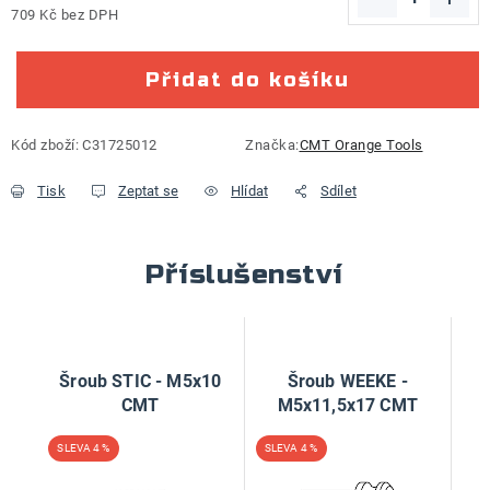
709 Kč bez DPH
Měrná cena:
Přidat do košíku
Kód zboží:
C31725012
Značka:
CMT Orange Tools
Tisk
Zeptat se
Hlídat
Sdílet
Příslušenství
Šroub STIC - M5x10
Šroub WEEKE -
CMT
M5x11,5x17 CMT
4 %
4 %