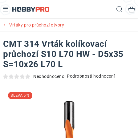
Přejít
Hled
na
obsah
Vrtáky pro průchozí otvory
AKCE
CMT 314 Vrták kolíkovací
PRODUKTY
průchozí S10 L70 HW - D5x35
PRODUKTY RECORD POWER
S=10x26 L70 L
PRODUKTY BENET
Podrobnosti hodnocení
Neohodnoceno
NOVINKY
5 %
KURZY SOUSTRUŽENÍ DŘEVA
KONTAKT