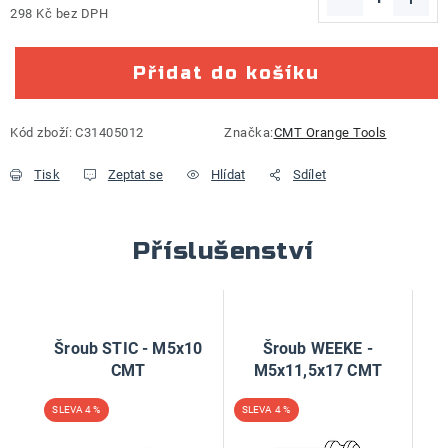
298 Kč bez DPH
Měrná cena:
Přidat do košíku
Kód zboží:
C31405012
Značka:
CMT Orange Tools
Tisk
Zeptat se
Hlídat
Sdílet
Příslušenství
Šroub STIC - M5x10
Šroub WEEKE -
CMT
M5x11,5x17 CMT
4 %
4 %