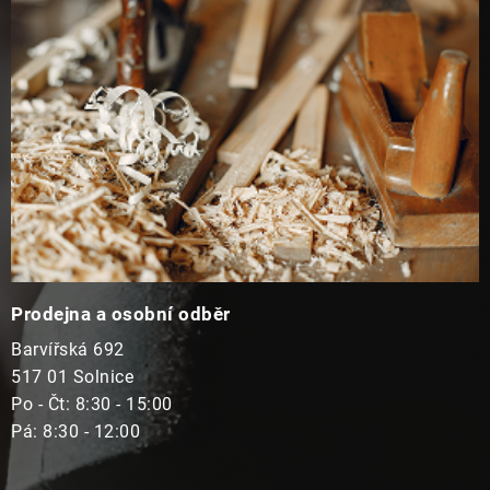
t
í
Prodejna a osobní odběr
Barvířská 692
517 01 Solnice
Po - Čt: 8:30 - 15:00
Pá: 8:30 - 12:00