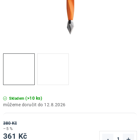
ZNAČKY
Doprava a platba
Kontakt
Obchodní podmínky
Podmínky ochrany osobních údajů
O nás
Reklamace zboží
Bezpečnost výrobků ( GPSR )
Katalog Record Power
(>10 ks)
Skladem
12.8.2026
380 Kč
–5 %
361 Kč