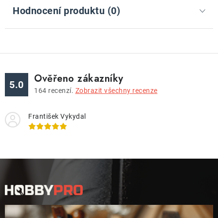
Hodnocení produktu (0)
Ověřeno zákazníky
5.0
164
recenzí.
Zobrazit všechny recenze
František Vykydal
Z
á
p
a