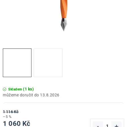
ZNAČKY
Doprava a platba
Kontakt
Obchodní podmínky
Podmínky ochrany osobních údajů
O nás
Reklamace zboží
Bezpečnost výrobků ( GPSR )
Katalog Record Power
(1 ks)
Skladem
13.8.2026
1 116 Kč
–5 %
1 060 Kč