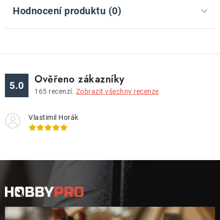
Hodnocení produktu (0)
Ověřeno zákazníky
5.0
165
recenzí.
Zobrazit všechny recenze
Vlastimil Horák
Z
á
p
a