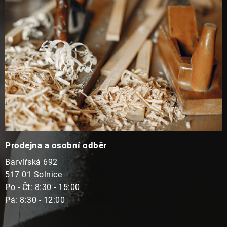
t
í
Prodejna a osobní odběr
Barvířská 692
517 01 Solnice
Po - Čt: 8:30 - 15:00
Pá: 8:30 - 12:00