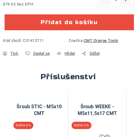
876 Kč bez DPH
Měrná cena:
Přidat do košíku
Kód zboží:
C31412711
Značka:
CMT Orange Tools
Tisk
Zeptat se
Hlídat
Sdílet
Příslušenství
Šroub STIC - M5x10
Šroub WEEKE -
CMT
M5x11,5x17 CMT
4 %
4 %