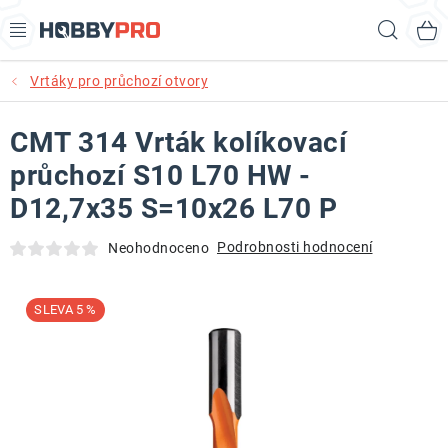
Přejít
Hled
na
obsah
Vrtáky pro průchozí otvory
AKCE
CMT 314 Vrták kolíkovací
PRODUKTY
průchozí S10 L70 HW -
PRODUKTY RECORD POWER
D12,7x35 S=10x26 L70 P
PRODUKTY BENET
Podrobnosti hodnocení
Neohodnoceno
NOVINKY
5 %
KURZY SOUSTRUŽENÍ DŘEVA
KONTAKT