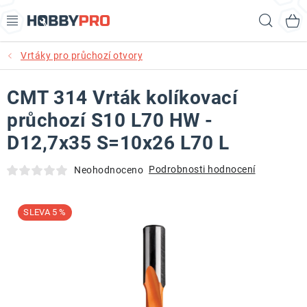
Přejít
Hled
na
obsah
Vrtáky pro průchozí otvory
AKCE
CMT 314 Vrták kolíkovací
PRODUKTY
průchozí S10 L70 HW -
PRODUKTY RECORD POWER
D12,7x35 S=10x26 L70 L
PRODUKTY BENET
Podrobnosti hodnocení
Neohodnoceno
NOVINKY
5 %
KURZY SOUSTRUŽENÍ DŘEVA
KONTAKT