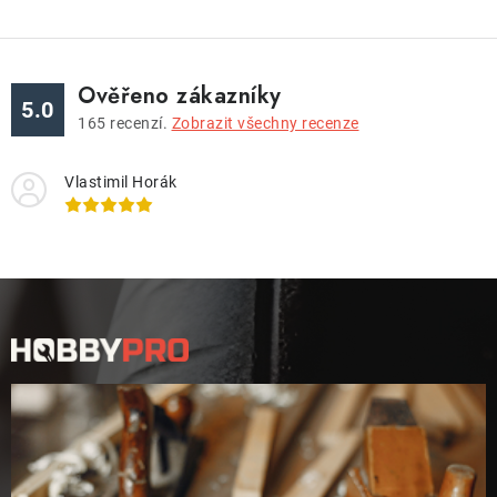
Ověřeno zákazníky
5.0
165
recenzí.
Zobrazit všechny recenze
Vlastimil Horák
Z
á
p
a
t
í