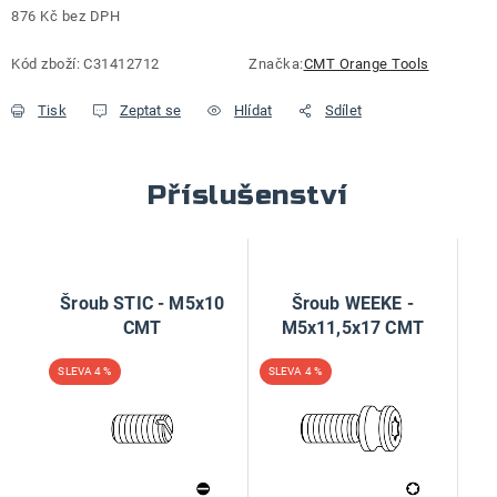
876 Kč bez DPH
Měrná cena:
Kód zboží:
C31412712
Značka:
CMT Orange Tools
Tisk
Zeptat se
Hlídat
Sdílet
Příslušenství
Šroub STIC - M5x10
Šroub WEEKE -
CMT
M5x11,5x17 CMT
4 %
4 %