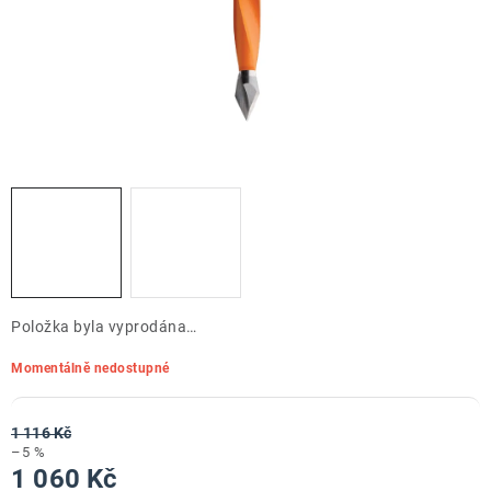
ZNAČKY
Doprava a platba
Kontakt
Obchodní podmínky
Podmínky ochrany osobních údajů
O nás
Reklamace zboží
Bezpečnost výrobků ( GPSR )
Katalog Record Power
Položka byla vyprodána…
Momentálně nedostupné
1 116 Kč
–5 %
1 060 Kč