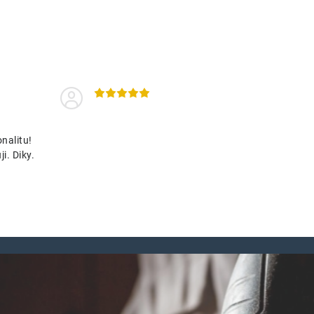
nalitu!
i. Diky.