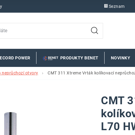
y
Seznam
RECORD POWER
PRODUKTY BENET
NOVINKY
o neprůchozí otvory
CMT 311 Xtreme Vrták kolíkovací neprůcho
CMT 3
kolíko
L70 H