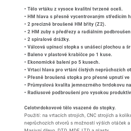
• Tělo vrtáku z vysoce kvalitní tvrzené oceli.
• HM hlava s přesně vycentrovaným středicím 
• 2 precizně broušené HM břity (Z2).
• 2 HM zuby s předřezy a radiálním podbroušen
• 2 spiralové drážky.
• Válcová upínací stopka s unášecí plochou a š
• Baleno v plastové krabičce po 1 kuse.
• Ekonomické balení po 5 kusech.
• Vrtací hlava pro vrtání čistých neprůchozích 
• Přesně broušená stopka pro přesné upnutí ve s
• Průmyslová kvalita jemnozrného tvrdokovu na
• Radiusové podbroušení pro vysokou produktiv
Celotvrdokovové tělo vsazené do stopky.
Použití: na vrtacích strojích, CNC strojích a kolí
neprůchozích otvorů s možností výších otáček a
Masivní dřevo, DTD, MDF, LTD a plasty.