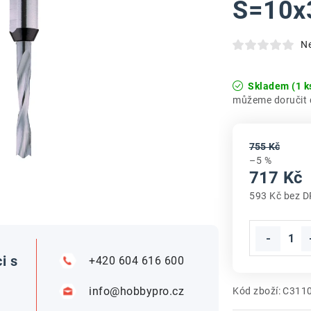
S=10x
N
Skladem
(1 k
755 Kč
–5 %
717 Kč
593 Kč bez 
Měrná cena
i s
+420 604 616 600
info@hobbypro.cz
Kód zboží:
C311