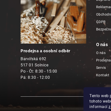
a
Reklamac
t
Obchodn
í
GDPR
Bezpečno
O nás
Prodejna a osobní odběr
O nás
Barvířská 692
Prodejna
517 01 Solnice
Servis
Po - Čt: 8:30 - 15:00
Kontakt
Pá: 8:30 - 12:00
Tento web 
tohoto webu
informací
z