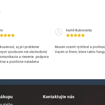
e
ro
kamil Bukovecky
kusenost, aj pri probleme
Musim ocenit rychlost a profesio
nenym vyrobcom nie obchodom)
Vazim si firem, ktere takto funguj
omunikacia a riesenie. podpora
tna a pozitivne naladena
nákupu
Kontaktujte nás
a platba