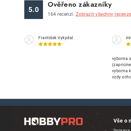
Ověřeno zákazníky
5.0
164
recenzí.
Zobrazit všechny recenz
František Vykydal
mi
vyborna s
(zaprici
vyborna k
vzdy ocho
Z
á
Vše o 
p
Doprava 