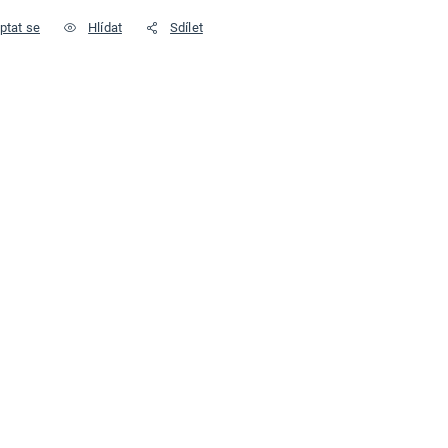
ptat se
Hlídat
Sdílet