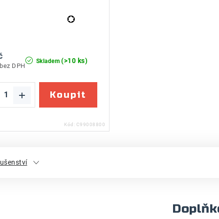
č
(>10 ks)
Skladem
 bez DPH
Kód:
C99008800
lušenství
Doplňk