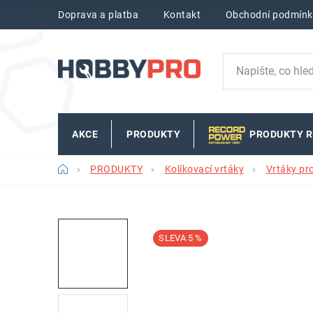
Přejít
Doprava a platba
Kontakt
Obchodní podmínk
na
obsah
AKCE
PRODUKTY
PRODUKTY 
Domů
PRODUKTY
Kolíkovací vrtáky
Vrtáky pr
5 %