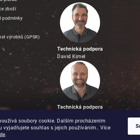
e zboží
í podmínky
st výrobků (GPSR)
Technická podpora
David Kimel
Technická podpora
David Matuška
používá soubory cookie. Dalším procházením
S
 vyjadřujete souhlas s jejich používáním.. Více
de
.
Copyright 2026
Hobbypro.cz
. Všechna práva vyhrazena.