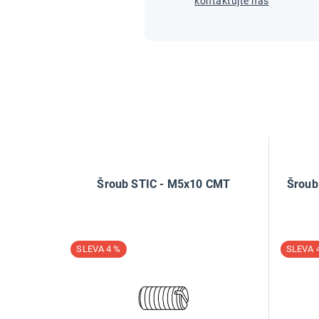
kontaktujte nás
Šroub STIC - M5x10 CMT
Šroub
4 %