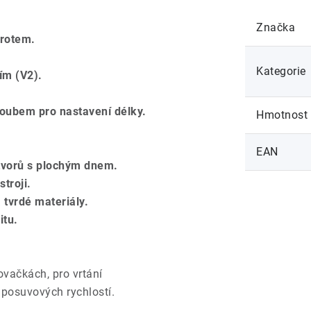
Značka
hrotem.
Kategorie
ím (V2).
roubem pro nastavení délky.
Hmotnost
EAN
otvorů s plochým dnem.
troji.
 tvrdé materiály.
itu.
kovačkách, pro vrtání
 posuvových rychlostí.