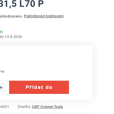
31,5 L70 P
Podrobnosti hodnocení
eohodnoceno
s)
13.8.2026
DPH
:
Přidat do
košíku
06021
Značka:
CMT Orange Tools