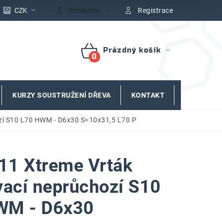
CZK
Přihlášení
Registrace
Prázdný košík
NÁKUPNÍ
KOŠÍK
KURZY SOUSTRUŽENÍ DŘEVA
KONTAKT
ZNAČKY
zí S10 L70 HWM - D6x30 S=10x31,5 L70 P
11 Xtreme Vrták
vací neprůchozí S10
WM - D6x30