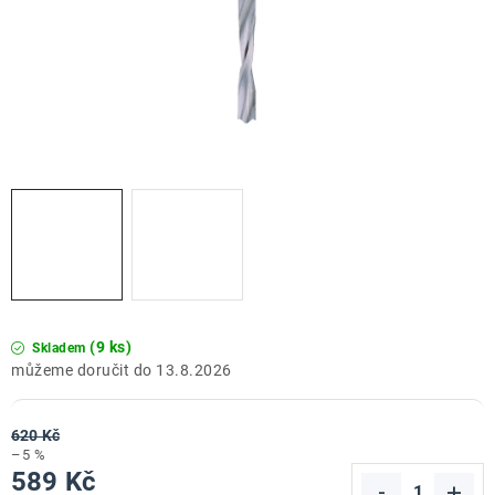
ZNAČKY
Doprava a platba
Kontakt
Obchodní podmínky
Podmínky ochrany osobních údajů
O nás
Reklamace zboží
Bezpečnost výrobků ( GPSR )
Katalog Record Power
(9 ks)
Skladem
13.8.2026
620 Kč
–5 %
589 Kč