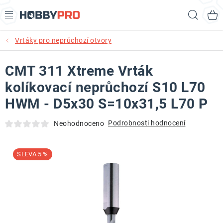
Přejít
Hled
na
obsah
Vrtáky pro neprůchozí otvory
AKCE
CMT 311 Xtreme Vrták
PRODUKTY
kolíkovací neprůchozí S10 L70
PRODUKTY RECORD POWER
HWM - D5x30 S=10x31,5 L70 P
PRODUKTY BENET
Podrobnosti hodnocení
Neohodnoceno
NOVINKY
5 %
KURZY SOUSTRUŽENÍ DŘEVA
KONTAKT