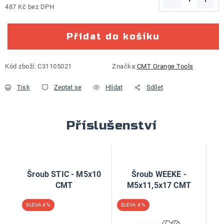
487 Kč bez DPH
Měrná cena:
Přidat do košíku
Kód zboží:
C31105021
Značka:
CMT Orange Tools
Tisk
Zeptat se
Hlídat
Sdílet
Příslušenství
Šroub STIC - M5x10
Šroub WEEKE -
CMT
M5x11,5x17 CMT
4 %
4 %