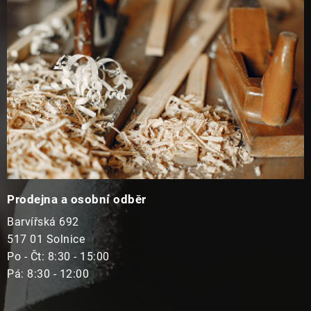
t
í
Prodejna a osobní odběr
Barvířská 692
517 01 Solnice
Po - Čt: 8:30 - 15:00
Pá: 8:30 - 12:00