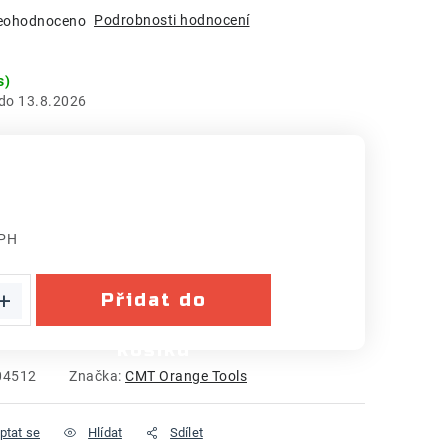
Podrobnosti hodnocení
eohodnoceno
s)
13.8.2026
DPH
:
Přidat do
košíku
04512
Značka:
CMT Orange Tools
ptat se
Hlídat
Sdílet