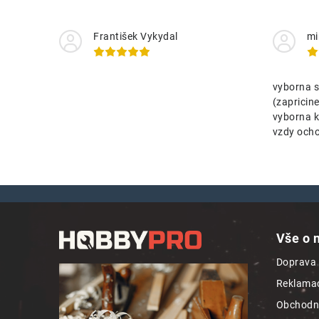
František Vykydal
mi
vyborna s
(zaprici
vyborna k
vzdy ocho
Z
á
Vše o 
p
Doprava 
a
Reklamac
t
Obchodn