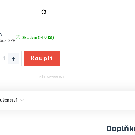
č
(>10 ks)
Skladem
 bez DPH
Kód:
C99008800
lušenství
Doplňk