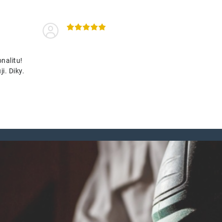
nalitu!
i. Diky.