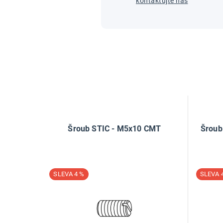
kontaktujte nás
Šroub STIC - M5x10 CMT
Šroub
4 %