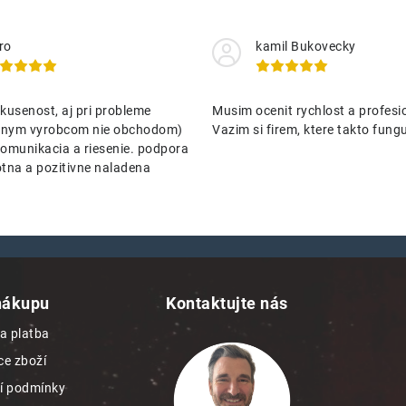
ro
kamil Bukovecky
kusenost, aj pri probleme
Musim ocenit rychlost a profesio
nenym vyrobcom nie obchodom)
Vazim si firem, ktere takto funguj
omunikacia a riesenie. podpora
tna a pozitivne naladena
nákupu
Kontaktujte nás
a platba
e zboží
í podmínky