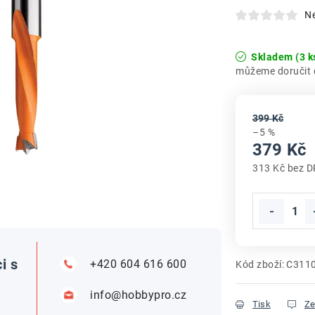
N
Skladem
(3 k
399 Kč
–5 %
379 Kč
313 Kč bez 
Měrná cena
i s
+420 604 616 600
Kód zboží:
C311
info@hobbypro.cz
Tisk
Ze