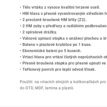
• Tělo vrtáku z vysoce kvalitní tvrzené oceli.
• HM hlava s přesně vycentrovaným středicím 
• 2 precizně broušené HM břity (Z2).
• 2 HM zuby s předřezy a radiálním podbroušen
• 2 spiralové drážky.
• Válcová upínací stopka s unášecí plochou a š
• Baleno v plastové krabičce po 1 kuse.
• Ekonomické balení po 5 kusech.
• Vrtací hlava pro vrtání čistých neprůchozích 
• Přesně broušená stopka pro přesné upnutí ve s
• Teflonový povrch pro lepší odvod třísek.
Použití: na vrtacích strojích a kolíkovačkách pro
do DTD, MDF, lamina a plastů.