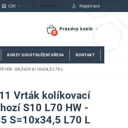
CZK
Přihlášení
Registrace
Prázdný košík
NÁKUPNÍ
KOŠÍK
KURZY SOUSTRUŽENÍ DŘEVA
KONTAKT
ZNAČKY
L70 HW - D4,5x35 S=10x34,5 L70 L
1 Vrták kolíkovací
hozí S10 L70 HW -
5 S=10x34,5 L70 L