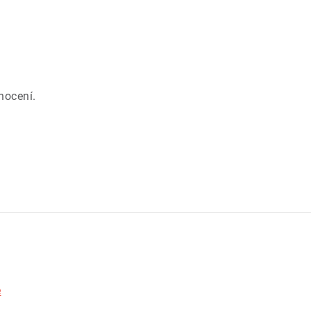
.
nocení.
e