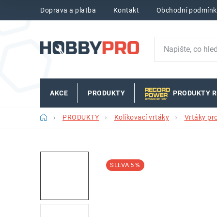
Přejít
Doprava a platba
Kontakt
Obchodní podmínk
na
obsah
AKCE
PRODUKTY
PRODUKTY 
Domů
PRODUKTY
Kolíkovací vrtáky
Vrtáky pr
5 %