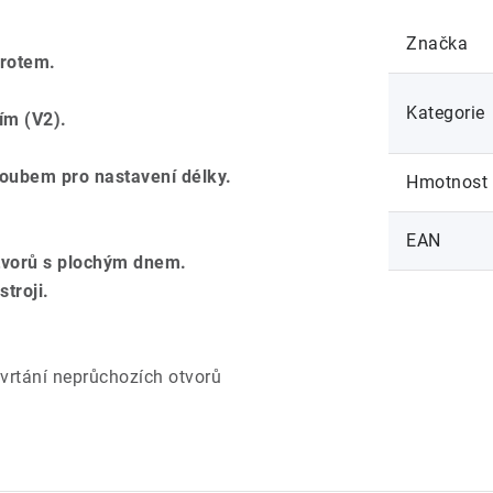
Značka
hrotem.
Kategorie
ím (V2).
roubem pro nastavení délky.
Hmotnost
EAN
otvorů s plochým dnem.
troji.
 vrtání neprůchozích otvorů