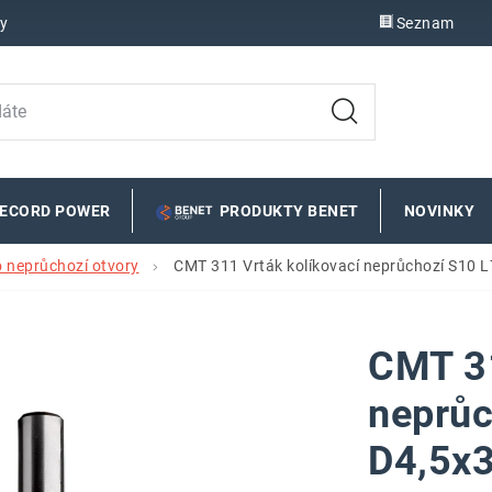
y
Seznam
RECORD POWER
PRODUKTY BENET
NOVINKY
o neprůchozí otvory
CMT 311 Vrták kolíkovací neprůchozí S10 
CMT 31
neprůc
D4,5x3