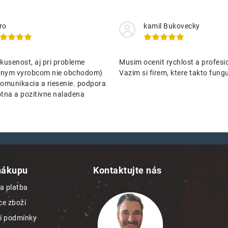
ro
kamil Bukovecky
kusenost, aj pri probleme
Musim ocenit rychlost a profesio
nenym vyrobcom nie obchodom)
Vazim si firem, ktere takto funguj
omunikacia a riesenie. podpora
tna a pozitivne naladena
nákupu
Kontaktujte nás
a platba
e zboží
í podmínky