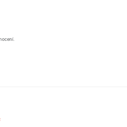
.
nocení.
e