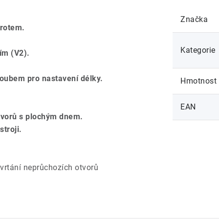
Značka
hrotem.
Kategorie
ím (V2).
roubem pro nastavení délky.
Hmotnost
EAN
otvorů s plochým dnem.
troji.
 vrtání neprůchozích otvorů