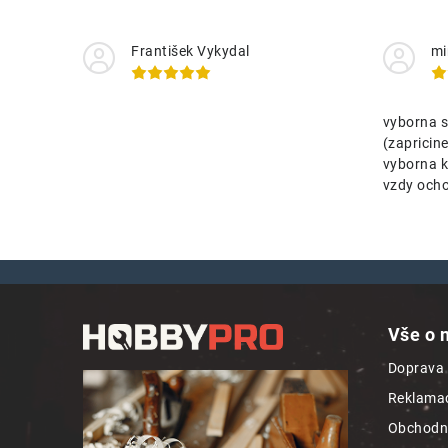
František Vykydal
mi
vyborna s
(zaprici
vyborna k
vzdy ocho
Z
á
Vše o 
p
Doprava 
a
Reklamac
t
Obchodn