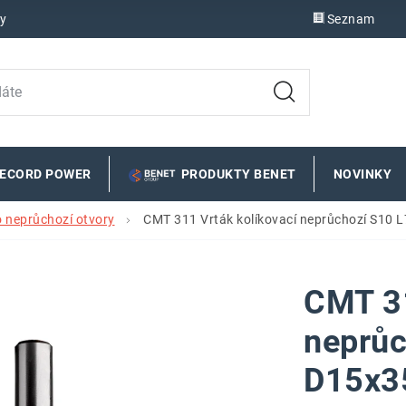
y
Seznam
RECORD POWER
PRODUKTY BENET
NOVINKY
o neprůchozí otvory
CMT 311 Vrták kolíkovací neprůchozí S10 
CMT 31
neprůc
D15x3