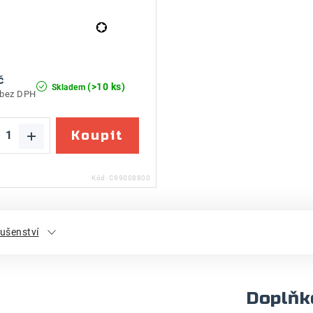
č
(>10 ks)
Skladem
 bez DPH
Kód:
C99008800
lušenství
Doplňk