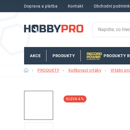
Přejít
Doprava a platba
Kontakt
Obchodní podmínk
na
obsah
AKCE
PRODUKTY
PRODUKTY 
Domů
PRODUKTY
Kolíkovací vrtáky
Vrtáky pr
4 %