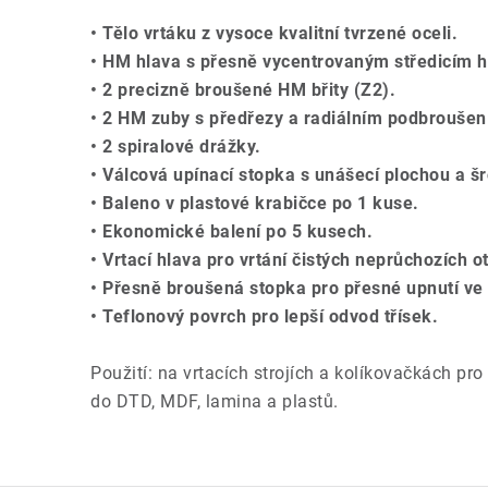
• Tělo vrtáku z vysoce kvalitní tvrzené oceli.
• HM hlava s přesně vycentrovaným středicím 
• 2 precizně broušené HM břity (Z2).
• 2 HM zuby s předřezy a radiálním podbroušen
• 2 spiralové drážky.
• Válcová upínací stopka s unášecí plochou a š
• Baleno v plastové krabičce po 1 kuse.
• Ekonomické balení po 5 kusech.
• Vrtací hlava pro vrtání čistých neprůchozích 
• Přesně broušená stopka pro přesné upnutí ve s
• Teflonový povrch pro lepší odvod třísek.
Použití: na vrtacích strojích a kolíkovačkách pro
do DTD, MDF, lamina a plastů.