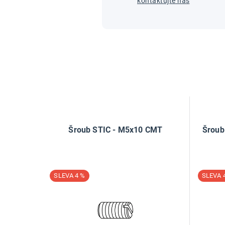
kontaktujte nás
Šroub STIC - M5x10 CMT
Šroub
4 %