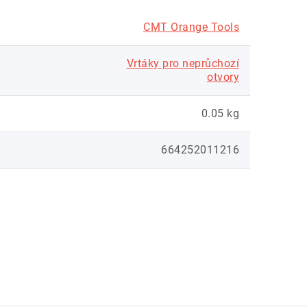
CMT Orange Tools
Vrtáky pro neprůchozí
otvory
0.05 kg
664252011216