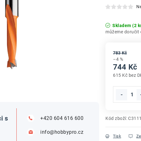
N
Skladem
(2 k
783 Kč
–4 %
744 Kč
615 Kč bez 
Měrná cena
i s
+420 604 616 600
Kód zboží:
C311
info@hobbypro.cz
Tisk
Ze