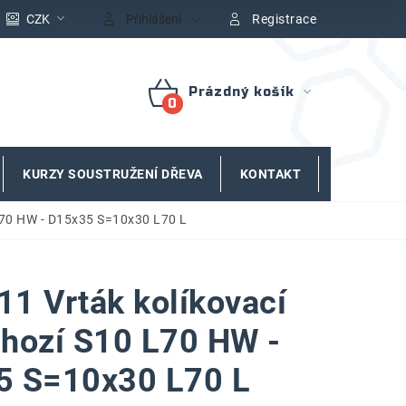
CZK
Přihlášení
Registrace
Prázdný košík
NÁKUPNÍ
KOŠÍK
KURZY SOUSTRUŽENÍ DŘEVA
KONTAKT
ZNAČKY
L70 HW - D15x35 S=10x30 L70 L
1 Vrták kolíkovací
hozí S10 L70 HW -
5 S=10x30 L70 L