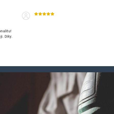
nalitu!
i. Diky.