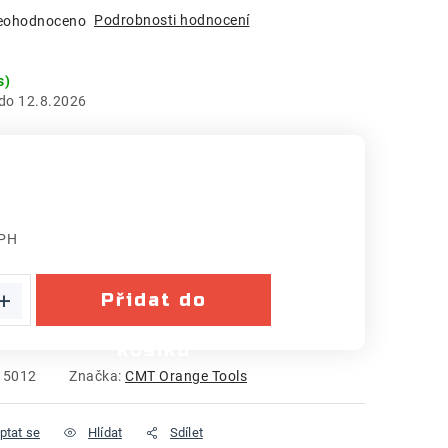
Podrobnosti hodnocení
eohodnoceno
s)
12.8.2026
DPH
:
Přidat do
košíku
15012
Značka:
CMT Orange Tools
ptat se
Hlídat
Sdílet