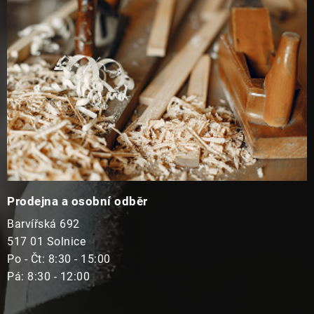
t
í
Prodejna a osobní odběr
Barvířská 692
517 01 Solnice
Po - Čt: 8:30 - 15:00
Pá: 8:30 - 12:00