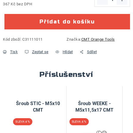
367 Kč bez DPH
Měrná cena:
Přidat do košíku
Kód zboží:
C31111011
Značka:
CMT Orange Tools
Tisk
Zeptat se
Hlídat
Sdílet
Příslušenství
Šroub STIC - M5x10
Šroub WEEKE -
CMT
M5x11,5x17 CMT
4 %
4 %