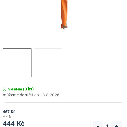
ZNAČKY
Doprava a platba
Kontakt
Obchodní podmínky
Podmínky ochrany osobních údajů
O nás
Reklamace zboží
Bezpečnost výrobků ( GPSR )
Katalog Record Power
(3 ks)
Skladem
13.8.2026
467 Kč
–4 %
444 Kč