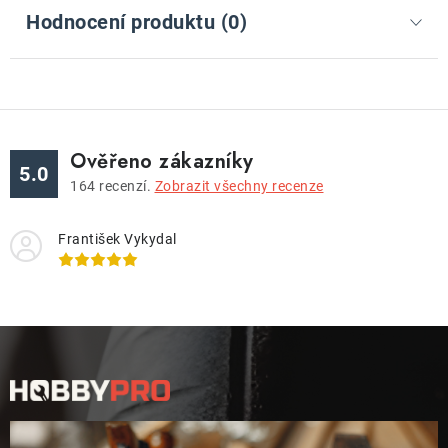
Hodnocení produktu (0)
Ověřeno zákazníky
5.0
164
recenzí.
Zobrazit všechny recenze
František Vykydal
Z
á
p
a