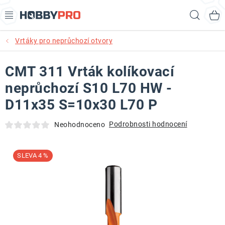
Přejít
Hled
na
obsah
Vrtáky pro neprůchozí otvory
AKCE
CMT 311 Vrták kolíkovací
PRODUKTY
neprůchozí S10 L70 HW -
PRODUKTY RECORD POWER
D11x35 S=10x30 L70 P
PRODUKTY BENET
Podrobnosti hodnocení
Neohodnoceno
NOVINKY
4 %
KURZY SOUSTRUŽENÍ DŘEVA
KONTAKT