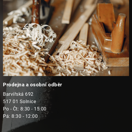
t
í
Prodejna a osobní odběr
Barvířská 692
517 01 Solnice
Po - Čt: 8:30 - 15:00
Pá: 8:30 - 12:00