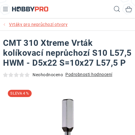
Přejít
Hled
na
obsah
Vrtáky pro neprůchozí otvory
AKCE
CMT 310 Xtreme Vrták
PRODUKTY
kolíkovací neprůchozí S10 L57,5
PRODUKTY RECORD POWER
HWM - D5x22 S=10x27 L57,5 P
PRODUKTY BENET
Podrobnosti hodnocení
Neohodnoceno
NOVINKY
4 %
KURZY SOUSTRUŽENÍ DŘEVA
KONTAKT