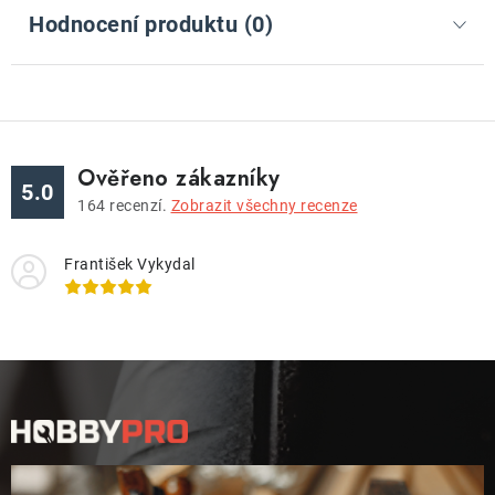
Hodnocení produktu (0)
Ověřeno zákazníky
5.0
164
recenzí.
Zobrazit všechny recenze
František Vykydal
Z
á
p
a