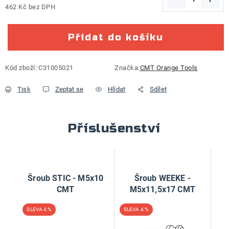
462 Kč bez DPH
Měrná cena:
Přidat do košíku
Kód zboží:
C31005021
Značka:
CMT Orange Tools
Tisk
Zeptat se
Hlídat
Sdílet
Příslušenství
Šroub STIC - M5x10
Šroub WEEKE -
CMT
M5x11,5x17 CMT
4 %
4 %