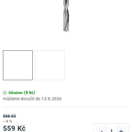
ZNAČKY
Doprava a platba
Kontakt
Obchodní podmínky
Podmínky ochrany osobních údajů
O nás
Reklamace zboží
Bezpečnost výrobků ( GPSR )
Katalog Record Power
(8 ks)
Skladem
13.8.2026
588 Kč
–4 %
559 Kč