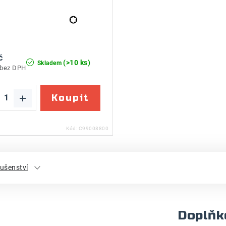
č
(>10 ks)
Skladem
 bez DPH
Kód:
C99008800
lušenství
Doplňk