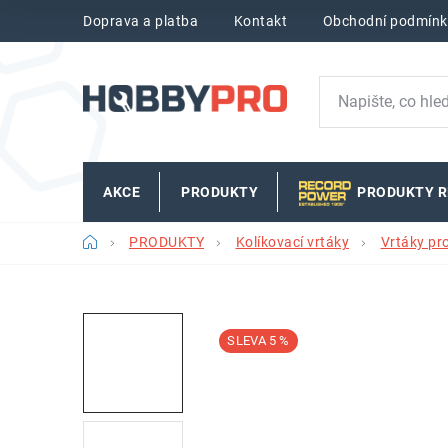
Přejít
Doprava a platba
Kontakt
Obchodní podmínk
na
obsah
AKCE
PRODUKTY
PRODUKTY 
Domů
PRODUKTY
Kolíkovací vrtáky
Vrtáky pr
5 %