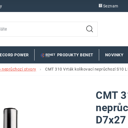
y
Seznam
RECORD POWER
PRODUKTY BENET
NOVINKY
o neprůchozí otvory
CMT 310 Vrták kolíkovací neprůchozí S10 
CMT 31
neprůc
D7x27