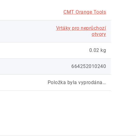
CMT Orange Tools
Vrtáky pro neprůchozí
otvory
0.02 kg
664252010240
Položka byla vyprodána…