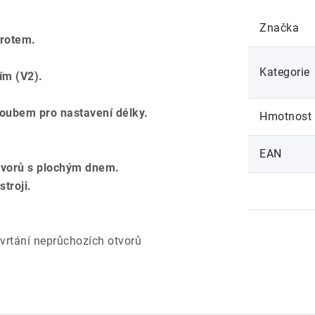
Značka
hrotem.
Kategorie
ím (V2).
roubem pro nastavení délky.
Hmotnost
EAN
otvorů s plochým dnem.
troji.
 vrtání neprůchozích otvorů