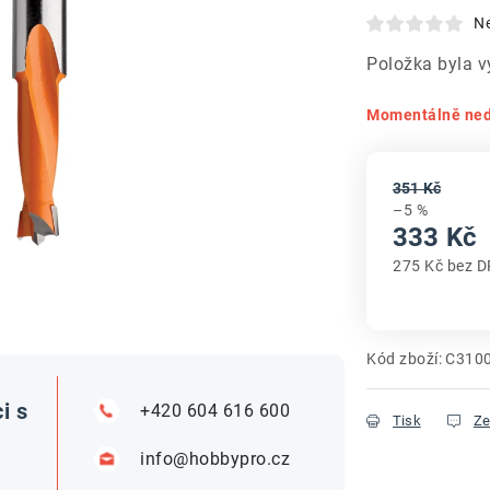
N
Položka byla 
Momentálně ne
351 Kč
–5 %
333 Kč
275 Kč bez 
Měrná cena
Kód zboží:
C310
i s
+420 604 616 600
Tisk
Ze
info@hobbypro.cz