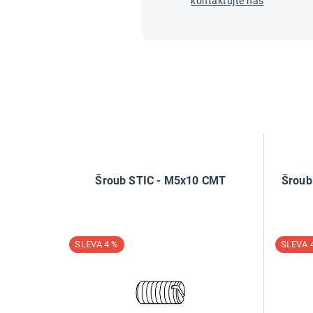
kontaktujte nás
Šroub STIC - M5x10 CMT
Šroub
4 %