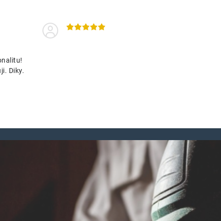
nalitu!
i. Diky.