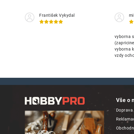
František Vykydal
mi
vyborna s
(zaprici
vyborna k
vzdy ocho
Z
á
Vše o 
p
Doprava 
a
Reklamac
t
Obchodn