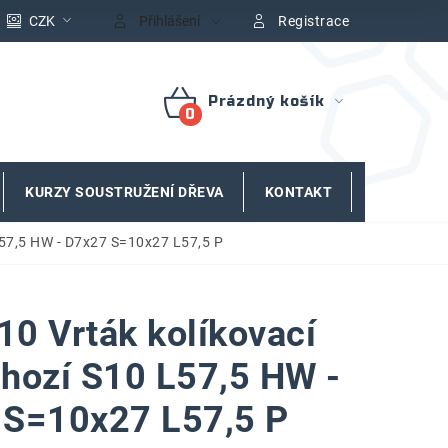
CZK
Přihlášení
Registrace
Prázdný košík
NÁKUPNÍ
KOŠÍK
KURZY SOUSTRUŽENÍ DŘEVA
KONTAKT
ZNAČKY
L57,5 HW - D7x27 S=10x27 L57,5 P
0 Vrták kolíkovací
hozí S10 L57,5 HW -
 S=10x27 L57,5 P