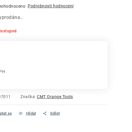
Podrobnosti hodnocení
eohodnoceno
vyprodána…
dostupné
DPH
:
07011
Značka:
CMT Orange Tools
ptat se
Hlídat
Sdílet