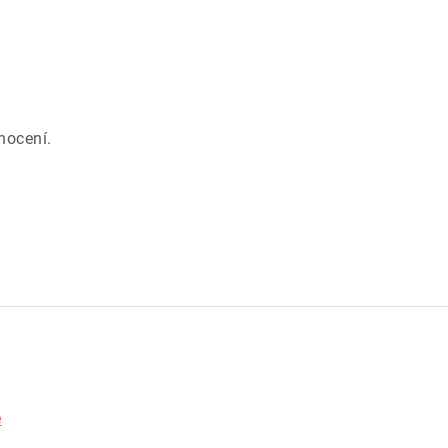
.
nocení.
e