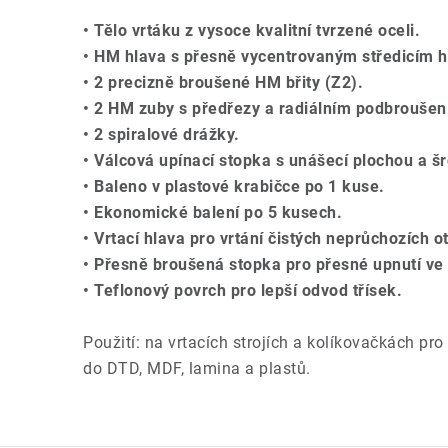
• Tělo vrtáku z vysoce kvalitní tvrzené oceli.
• HM hlava s přesně vycentrovaným středicím 
• 2 precizně broušené HM břity (Z2).
• 2 HM zuby s předřezy a radiálním podbroušen
• 2 spiralové drážky.
• Válcová upínací stopka s unášecí plochou a š
• Baleno v plastové krabičce po 1 kuse.
• Ekonomické balení po 5 kusech.
• Vrtací hlava pro vrtání čistých neprůchozích 
• Přesně broušená stopka pro přesné upnutí ve s
• Teflonový povrch pro lepší odvod třísek.
Použití: na vrtacích strojích a kolíkovačkách pro
do DTD, MDF, lamina a plastů.