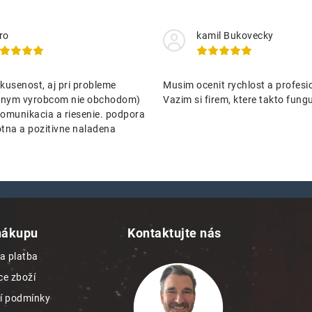
ro
kamil Bukovecky
kusenost, aj pri probleme
Musim ocenit rychlost a profesio
nenym vyrobcom nie obchodom)
Vazim si firem, ktere takto funguj
omunikacia a riesenie. podpora
tna a pozitivne naladena
nákupu
Kontaktujte nás
a platba
e zboží
í podmínky