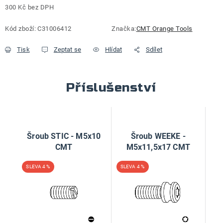
300 Kč bez DPH
Měrná cena:
Kód zboží:
C31006412
Značka:
CMT Orange Tools
Tisk
Zeptat se
Hlídat
Sdílet
Příslušenství
Šroub STIC - M5x10
Šroub WEEKE -
CMT
M5x11,5x17 CMT
4 %
4 %