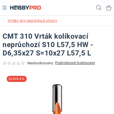
Přejít
Hled
na
obsah
Vrtáky pro neprůchozí otvory
AKCE
CMT 310 Vrták kolíkovací
PRODUKTY
neprůchozí S10 L57,5 HW -
PRODUKTY RECORD POWER
D6,35x27 S=10x27 L57,5 L
PRODUKTY BENET
Podrobnosti hodnocení
Neohodnoceno
NOVINKY
4 %
KURZY SOUSTRUŽENÍ DŘEVA
KONTAKT