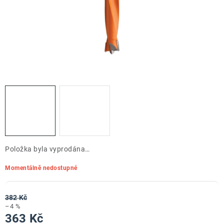
ZNAČKY
Doprava a platba
Kontakt
Obchodní podmínky
Podmínky ochrany osobních údajů
O nás
Reklamace zboží
Bezpečnost výrobků ( GPSR )
Katalog Record Power
Položka byla vyprodána…
Momentálně nedostupné
382 Kč
–4 %
363 Kč