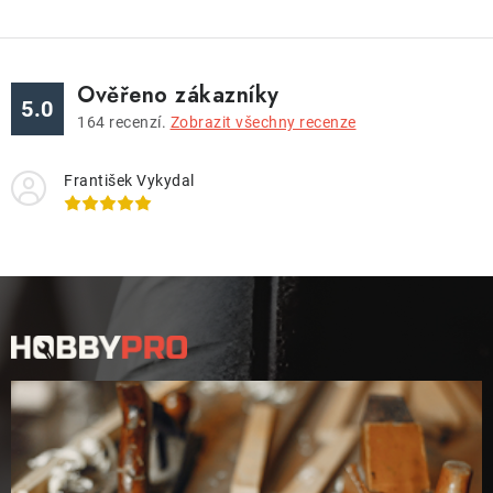
Ověřeno zákazníky
5.0
164
recenzí.
Zobrazit všechny recenze
František Vykydal
Z
á
p
a
t
í