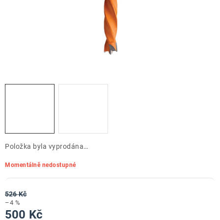
ZNAČKY
Doprava a platba
Kontakt
Obchodní podmínky
Podmínky ochrany osobních údajů
O nás
Reklamace zboží
Bezpečnost výrobků ( GPSR )
Katalog Record Power
Položka byla vyprodána…
Momentálně nedostupné
526 Kč
–4 %
500 Kč