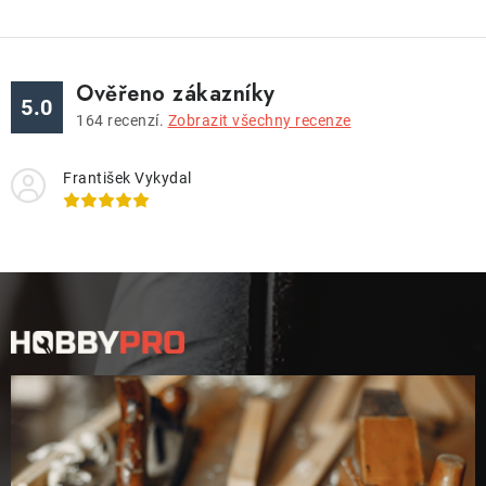
Ověřeno zákazníky
5.0
164
recenzí.
Zobrazit všechny recenze
František Vykydal
Z
á
p
a
t
í