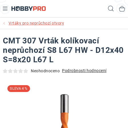
Přejít
Hled
na
obsah
Vrtáky pro neprůchozí otvory
AKCE
CMT 307 Vrták kolíkovací
PRODUKTY
neprůchozí S8 L67 HW - D12x40
PRODUKTY RECORD POWER
S=8x20 L67 L
PRODUKTY BENET
Podrobnosti hodnocení
Neohodnoceno
NOVINKY
4 %
KURZY SOUSTRUŽENÍ DŘEVA
KONTAKT