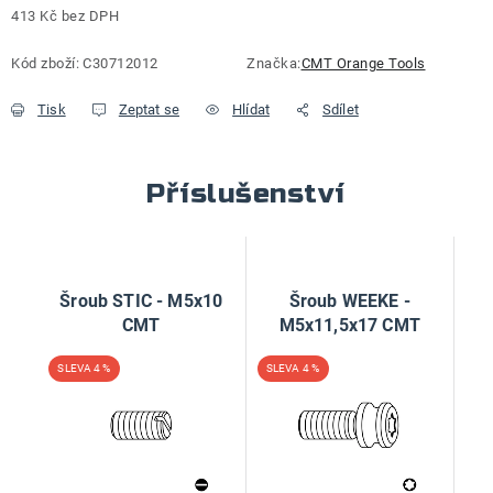
413 Kč bez DPH
Měrná cena:
Kód zboží:
C30712012
Značka:
CMT Orange Tools
Tisk
Zeptat se
Hlídat
Sdílet
Příslušenství
Šroub STIC - M5x10
Šroub WEEKE -
CMT
M5x11,5x17 CMT
4 %
4 %