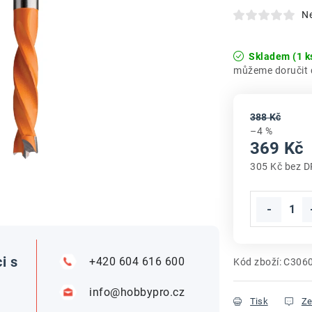
N
Skladem
(1 k
388 Kč
–4 %
369 Kč
305 Kč bez 
Měrná cena
i s
+420 604 616 600
Kód zboží:
C306
info@hobbypro.cz
Tisk
Ze