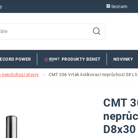
y
Seznam
RECORD POWER
PRODUKTY BENET
NOVINKY
o neprůchozí otvory
CMT 306 Vrták kolíkovací neprůchozí S8 L5
CMT 30
neprůc
D8x30