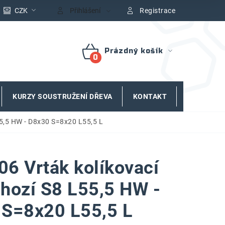
CZK
Přihlášení
Registrace
Prázdný košík
NÁKUPNÍ
KOŠÍK
KURZY SOUSTRUŽENÍ DŘEVA
KONTAKT
ZNAČKY
5,5 HW - D8x30 S=8x20 L55,5 L
6 Vrták kolíkovací
hozí S8 L55,5 HW -
 S=8x20 L55,5 L