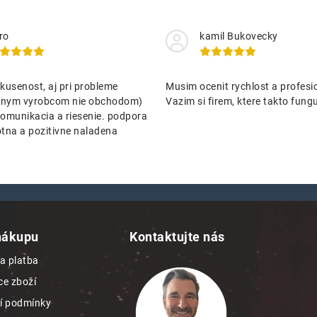
ro
kamil Bukovecky
kusenost, aj pri probleme
Musim ocenit rychlost a profesio
nenym vyrobcom nie obchodom)
Vazim si firem, ktere takto funguj
omunikacia a riesenie. podpora
tna a pozitivne naladena
nákupu
Kontaktujte nás
a platba
e zboží
í podmínky