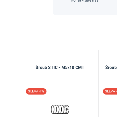
kontaktujte nás
Šroub STIC - M5x10 CMT
Šroub
4 %