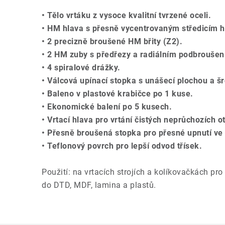
• Tělo vrtáku z vysoce kvalitní tvrzené oceli.
• HM hlava s přesně vycentrovaným středicím 
• 2 precizně broušené HM břity (Z2).
• 2 HM zuby s předřezy a radiálním podbroušen
• 4 spiralové drážky.
• Válcová upínací stopka s unášecí plochou a š
• Baleno v plastové krabičce po 1 kuse.
• Ekonomické balení po 5 kusech.
• Vrtací hlava pro vrtání čistých neprůchozích 
• Přesně broušená stopka pro přesné upnutí ve s
• Teflonový povrch pro lepší odvod třísek.
Použití: na vrtacích strojích a kolíkovačkách pro
do DTD, MDF, lamina a plastů.