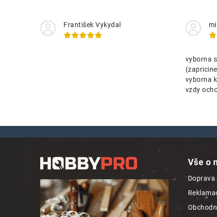
František Vykydal
mi
vyborna s
(zaprici
vyborna k
vzdy ocho
Z
á
Vše o 
p
Doprava 
a
Reklamac
t
Obchodn