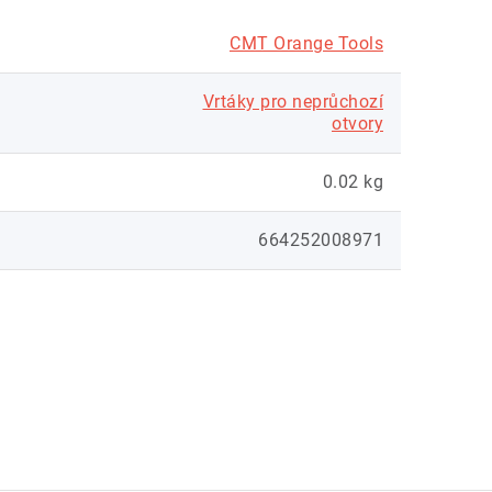
CMT Orange Tools
Vrtáky pro neprůchozí
otvory
0.02 kg
664252008971