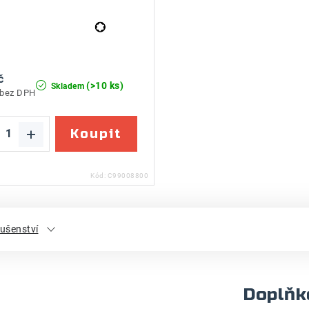
č
(>10 ks)
Skladem
 bez DPH
Kód:
C99008800
lušenství
Doplňk