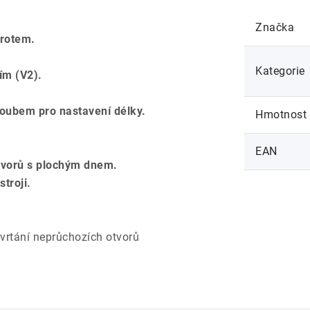
Značka
hrotem.
Kategorie
ím (V2).
roubem pro nastavení délky.
Hmotnost
EAN
otvorů s plochým dnem.
troji.
 vrtání neprůchozích otvorů