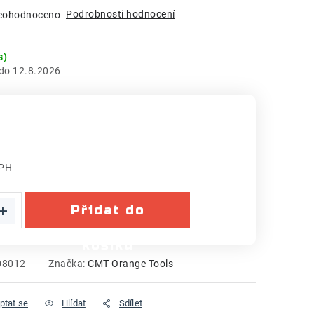
Podrobnosti hodnocení
eohodnoceno
s)
12.8.2026
DPH
:
Přidat do
košíku
08012
Značka:
CMT Orange Tools
ptat se
Hlídat
Sdílet