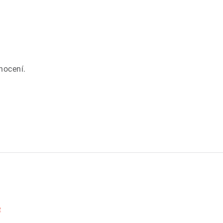
.
nocení.
e