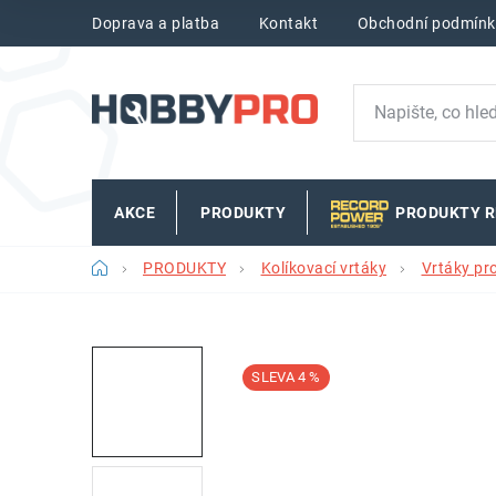
Přejít
Doprava a platba
Kontakt
Obchodní podmínk
na
obsah
AKCE
PRODUKTY
PRODUKTY 
Domů
PRODUKTY
Kolíkovací vrtáky
Vrtáky pr
4 %