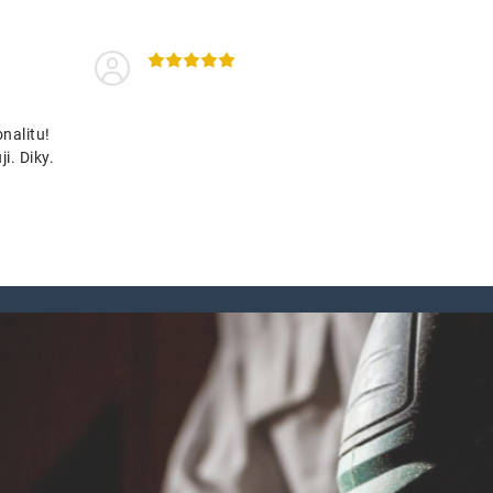
nalitu!
i. Diky.