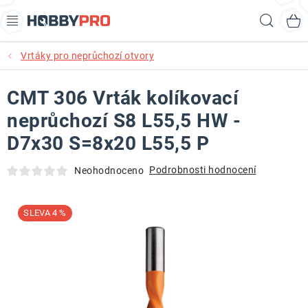
Přejít
Hled
na
obsah
Vrtáky pro neprůchozí otvory
AKCE
CMT 306 Vrták kolíkovací
PRODUKTY
neprůchozí S8 L55,5 HW -
PRODUKTY RECORD POWER
D7x30 S=8x20 L55,5 P
PRODUKTY BENET
Podrobnosti hodnocení
Neohodnoceno
NOVINKY
4 %
KURZY SOUSTRUŽENÍ DŘEVA
KONTAKT