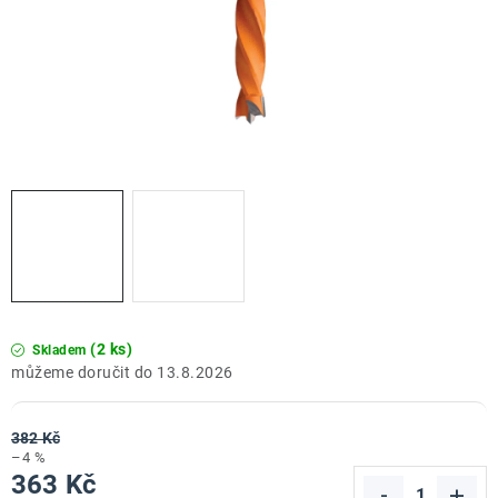
ZNAČKY
Doprava a platba
Kontakt
Obchodní podmínky
Podmínky ochrany osobních údajů
O nás
Reklamace zboží
Bezpečnost výrobků ( GPSR )
Katalog Record Power
(2 ks)
Skladem
13.8.2026
382 Kč
–4 %
363 Kč