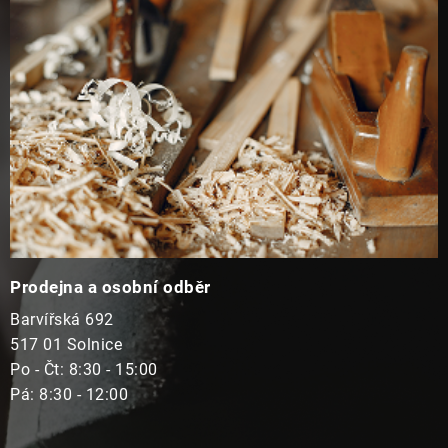
t
í
Prodejna a osobní odběr
Barvířská 692
517 01 Solnice
Po - Čt: 8:30 - 15:00
Pá: 8:30 - 12:00