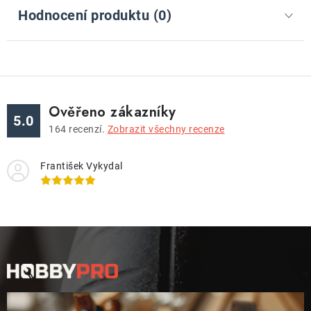
Hodnocení produktu (0)
Ověřeno zákazníky
5.0
164
recenzí.
Zobrazit všechny recenze
František Vykydal
Z
á
p
a