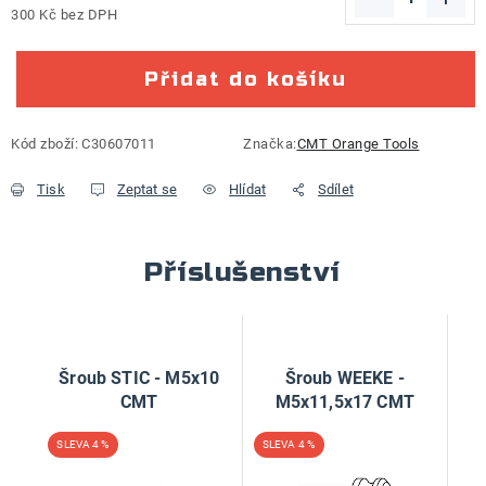
300 Kč bez DPH
Měrná cena:
Přidat do košíku
Kód zboží:
C30607011
Značka:
CMT Orange Tools
Tisk
Zeptat se
Hlídat
Sdílet
Příslušenství
Šroub STIC - M5x10
Šroub WEEKE -
CMT
M5x11,5x17 CMT
4 %
4 %