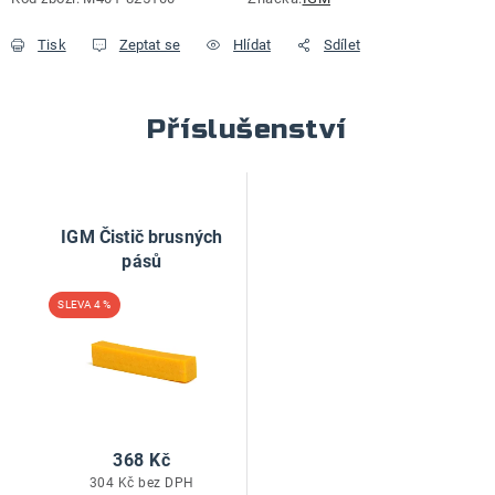
Tisk
Zeptat se
Hlídat
Sdílet
Příslušenství
IGM Čistič brusných
pásů
4 %
368 Kč
304 Kč bez DPH