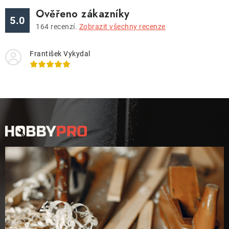
Ověřeno zákazníky
5.0
164
recenzí.
Zobrazit všechny recenze
František Vykydal
Z
á
p
a
t
í