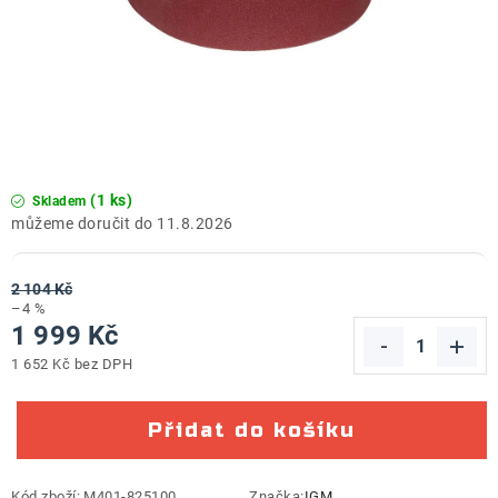
ZNAČKY
Doprava a platba
Kontakt
Obchodní podmínky
Podmínky ochrany osobních údajů
O nás
Reklamace zboží
Bezpečnost výrobků ( GPSR )
Katalog Record Power
(1 ks)
Skladem
11.8.2026
2 104 Kč
–4 %
1 999 Kč
1 652 Kč bez DPH
Měrná cena:
Přidat do košíku
Kód zboží:
M401-825100
Značka:
IGM