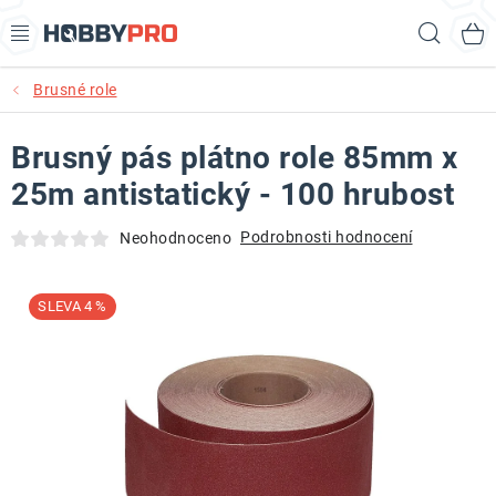
Přejít
Hled
na
obsah
Brusné role
AKCE
Brusný pás plátno role 85mm x
PRODUKTY
25m antistatický - 100 hrubost
PRODUKTY RECORD POWER
Podrobnosti hodnocení
Neohodnoceno
PRODUKTY BENET
4 %
NOVINKY
KURZY SOUSTRUŽENÍ DŘEVA
KONTAKT