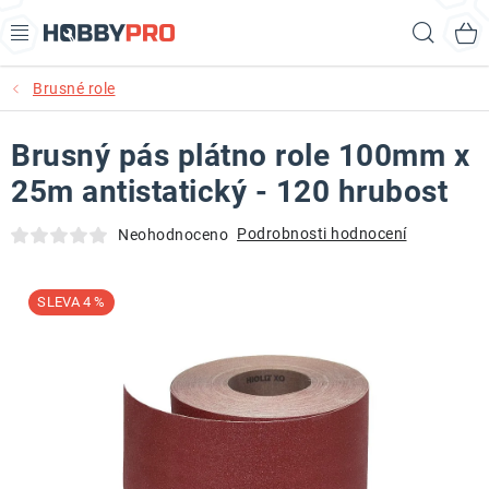
Přejít
Hled
na
obsah
Brusné role
AKCE
Brusný pás plátno role 100mm x
PRODUKTY
25m antistatický - 120 hrubost
PRODUKTY RECORD POWER
Podrobnosti hodnocení
Neohodnoceno
PRODUKTY BENET
4 %
NOVINKY
KURZY SOUSTRUŽENÍ DŘEVA
KONTAKT