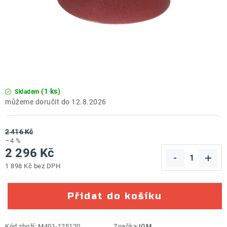
ZNAČKY
Doprava a platba
Kontakt
Obchodní podmínky
Podmínky ochrany osobních údajů
O nás
Reklamace zboží
Bezpečnost výrobků ( GPSR )
Katalog Record Power
(1 ks)
Skladem
12.8.2026
2 416 Kč
–4 %
2 296 Kč
1 898 Kč bez DPH
Měrná cena:
Přidat do košíku
Kód zboží:
M401-125120
Značka:
IGM