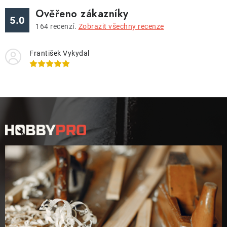
Ověřeno zákazníky
5.0
164
recenzí.
Zobrazit všechny recenze
František Vykydal
Z
á
p
a
t
í