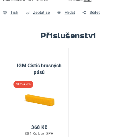
Tisk
Zeptat se
Hlídat
Sdílet
Příslušenství
IGM Čistič brusných
pásů
4 %
368 Kč
304 Kč bez DPH