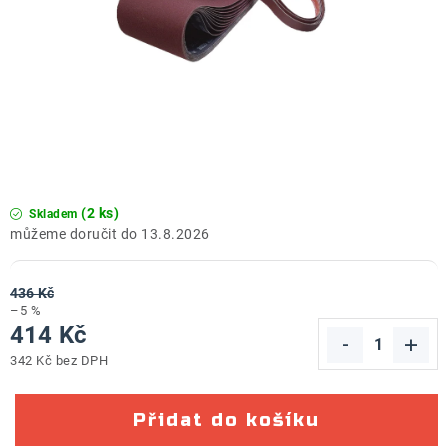
ZNAČKY
Doprava a platba
Kontakt
Obchodní podmínky
Podmínky ochrany osobních údajů
O nás
Reklamace zboží
Bezpečnost výrobků ( GPSR )
Katalog Record Power
(2 ks)
Skladem
13.8.2026
436 Kč
–5 %
414 Kč
342 Kč bez DPH
Měrná cena:
Přidat do košíku