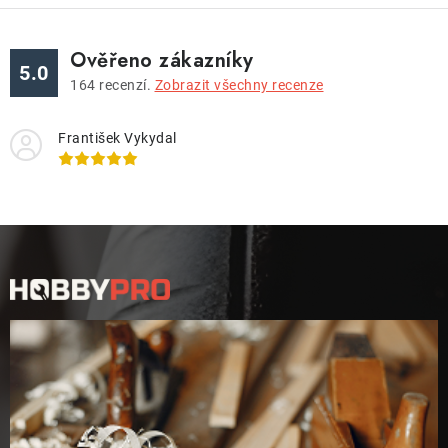
Ověřeno zákazníky
5.0
164
recenzí.
Zobrazit všechny recenze
František Vykydal
Z
á
p
a
t
í