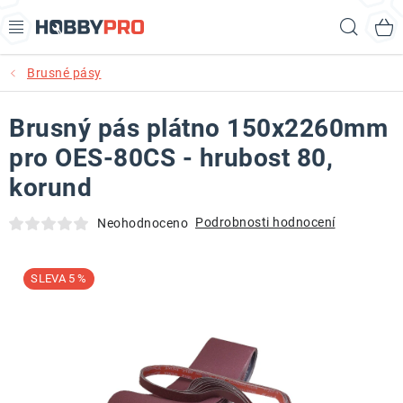
Přejít
Hled
na
obsah
Brusné pásy
AKCE
Brusný pás plátno 150x2260mm
PRODUKTY
pro OES-80CS - hrubost 80,
PRODUKTY RECORD POWER
korund
PRODUKTY BENET
Podrobnosti hodnocení
Neohodnoceno
NOVINKY
5 %
KURZY SOUSTRUŽENÍ DŘEVA
KONTAKT