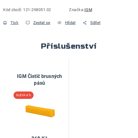
Kód zboží:
121-298051.02
Značka:
IGM
Tisk
Zeptat se
Hlídat
Sdílet
Příslušenství
IGM Čistič brusných
pásů
4 %