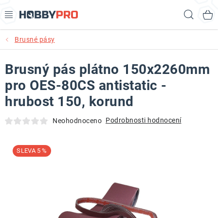
Přejít
Hled
na
obsah
Brusné pásy
AKCE
Brusný pás plátno 150x2260mm
PRODUKTY
pro OES-80CS antistatic -
PRODUKTY RECORD POWER
hrubost 150, korund
PRODUKTY BENET
Podrobnosti hodnocení
Neohodnoceno
NOVINKY
5 %
KURZY SOUSTRUŽENÍ DŘEVA
KONTAKT