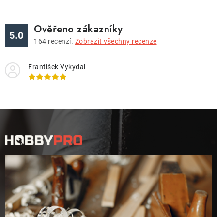
Ověřeno zákazníky
5.0
164
recenzí.
Zobrazit všechny recenze
František Vykydal
Z
á
p
a
t
í