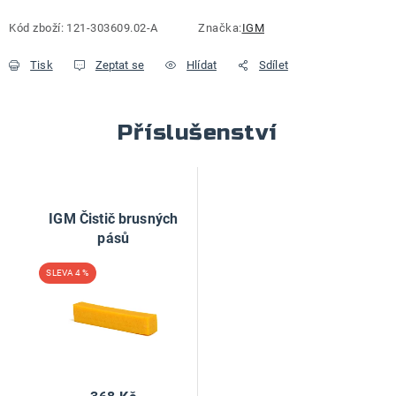
Kód zboží:
121-303609.02-A
Značka:
IGM
Tisk
Zeptat se
Hlídat
Sdílet
Příslušenství
IGM Čistič brusných
pásů
4 %