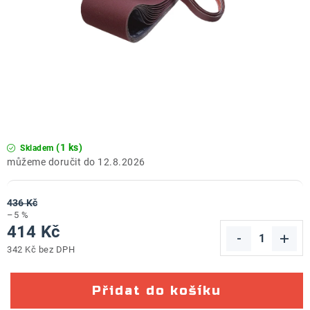
ZNAČKY
Doprava a platba
Kontakt
Obchodní podmínky
Podmínky ochrany osobních údajů
O nás
Reklamace zboží
Bezpečnost výrobků ( GPSR )
Katalog Record Power
(1 ks)
Skladem
12.8.2026
436 Kč
–5 %
414 Kč
342 Kč bez DPH
Měrná cena:
Přidat do košíku