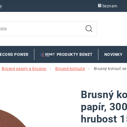
y
Seznam
RECORD POWER
PRODUKTY BENET
NOVINKY
Brusné papíry a brusivo
Brusné kotouče
Brusný kotouč se
Brusný ko
papír, 30
hrubost 