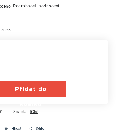
Podrobnosti hodnocení
oceno
.2026
Přidat do
košíku
01
Značka:
IGM
Hlídat
Sdílet