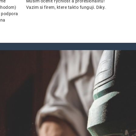
eme
Musim ocenit rychlost a profesionalitu!
bchodom)
Vazim si firem, ktere takto funguji. Diky.
. podpora
ena