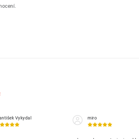
nocení.
e
antišek Vykydal
miro