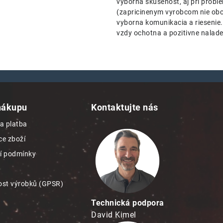
vyborna skusenost, aj pri probl
(zapricinenym vyrobcom nie o
vyborna komunikacia a riesenie
vzdy ochotna a pozitivne nalad
nákupu
Kontaktujte nás
a platba
e zboží
í podmínky
st výrobků (GPSR)
Technická podpora
David Kimel