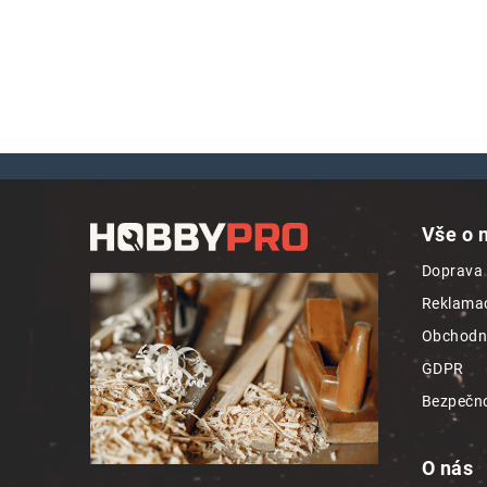
Z
á
Vše o 
p
Doprava 
a
Reklamac
t
Obchodn
í
GDPR
Bezpečno
O nás