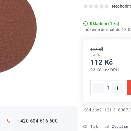
Neohodn
Skladem
(1 ks)
13.8
117 Kč
–4 %
112 Kč
93 Kč bez DPH
Měrná cena:
Kód zboží:
121-318387.
+420 604 616 600
Tisk
Zeptat se