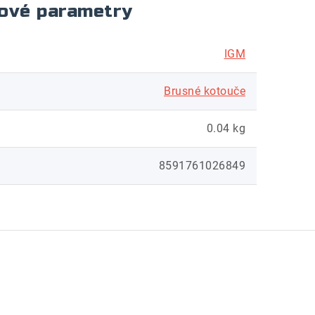
ové parametry
IGM
Brusné kotouče
0.04 kg
8591761026849