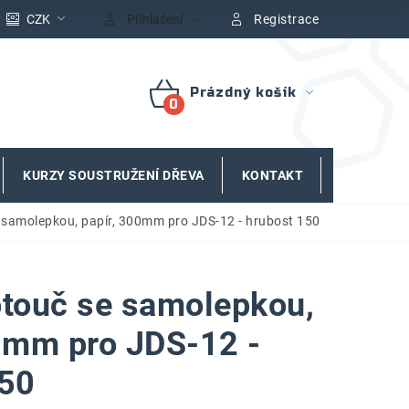
CZK
Přihlášení
Registrace
Prázdný košík
NÁKUPNÍ
KOŠÍK
KURZY SOUSTRUŽENÍ DŘEVA
KONTAKT
ZNAČKY
 samolepkou, papír, 300mm pro JDS-12 - hrubost 150
touč se samolepkou,
0mm pro JDS-12 -
150