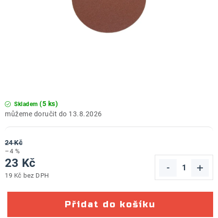
ZNAČKY
Doprava a platba
Kontakt
Obchodní podmínky
Podmínky ochrany osobních údajů
O nás
Reklamace zboží
Bezpečnost výrobků ( GPSR )
Katalog Record Power
(5 ks)
Skladem
13.8.2026
24 Kč
–4 %
23 Kč
19 Kč bez DPH
Měrná cena:
Přidat do košíku