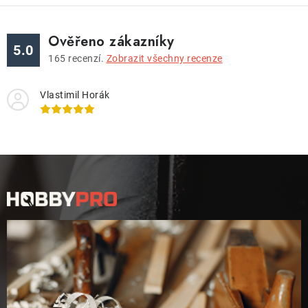
Ověřeno zákazníky
5.0
165
recenzí.
Zobrazit všechny recenze
Vlastimil Horák
Z
á
p
a
t
í