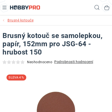
Přejít
Hled
na
obsah
Brusné kotouče
AKCE
Brusný kotouč se samolepkou,
PRODUKTY
papír, 152mm pro JSG-64 -
PRODUKTY RECORD POWER
hrubost 150
PRODUKTY BENET
Podrobnosti hodnocení
Neohodnoceno
NOVINKY
4 %
KURZY SOUSTRUŽENÍ DŘEVA
KONTAKT