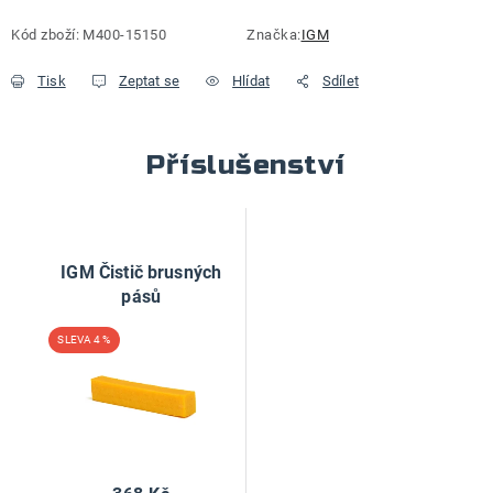
Kód zboží:
M400-15150
Značka:
IGM
Tisk
Zeptat se
Hlídat
Sdílet
Příslušenství
IGM Čistič brusných
pásů
4 %