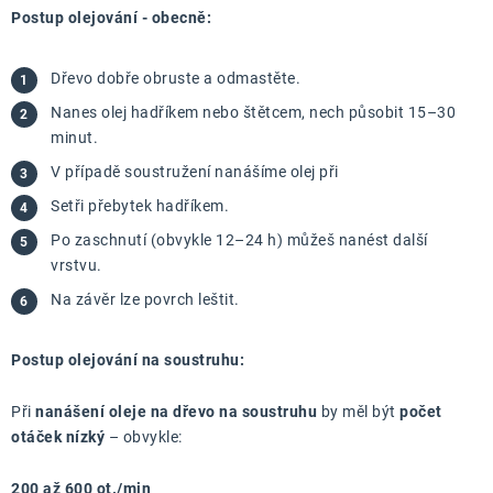
Postup olejování - obecně:
Dřevo dobře obruste a odmastěte.
Nanes olej hadříkem nebo štětcem, nech působit 15–30
minut.
V případě soustružení nanášíme olej při
Setři přebytek hadříkem.
Po zaschnutí (obvykle 12–24 h) můžeš nanést další
vrstvu.
Na závěr lze povrch leštit.
Postup olejování na soustruhu:
Při
nanášení oleje na dřevo na soustruhu
by měl být
počet
otáček nízký
– obvykle:
200 až 600 ot./min