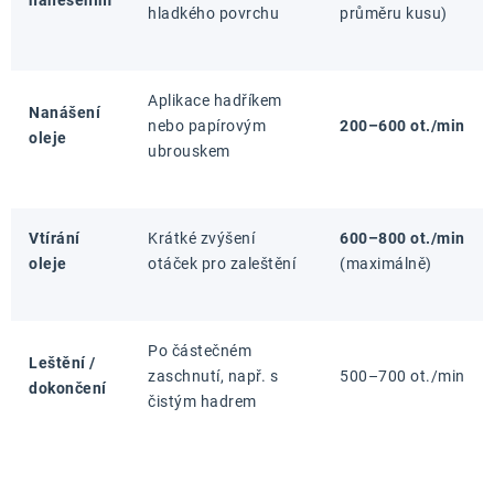
nanesením
hladkého povrchu
průměru kusu)
Aplikace hadříkem
Nanášení
nebo papírovým
200–600 ot./min
oleje
ubrouskem
Vtírání
Krátké zvýšení
600–800 ot./min
oleje
otáček pro zaleštění
(maximálně)
Po částečném
Leštění /
zaschnutí, např. s
500–700 ot./min
dokončení
čistým hadrem