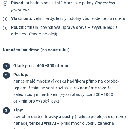
Původ:
přírodní vosk z listů brazilské palmy
Copernicia
prunifera
Vlastnosti:
velmi tvrdý, lesklý, odolný vůči vodě, teplu i otěru
Použití:
finální povrchová úprava dřeva – zvyšuje lesk a
odolnost (často po oleji)
Nanášení na dřevo (na soustruhu)
Otáčky:
cca
400–800 ot./min
Postup:
nanes malé množství vosku hadříkem přímo na obrobek
teplem třením se vosk roztaví a rovnoměrně rozetře
zalešti čistým hadříkem (vyšší otáčky cca 800–1000
ot./min pro vysoký lesk)
Tipy:
povrch musí být
hladký a suchý
(nejlépe po olejové úpravě)
nanášej
tenkou vrstvu
– příliš mnoho vosku zanechá