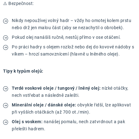
⚠️ Bezpečnost:
Nikdy nepoužívej volný hadr – vždy ho omotej kolem prstu
nebo drž jen malou část (aby se nezachytil o obrobek).
Pokud olej nanášíš ručně, nestůj přímo v ose otáčení.
Po práci hadry s olejem rozlož nebo dej do kovové nádoby s
víkem – hrozí samovznícení (hlavně u lněného oleje).
Tipy k typům olejů:
Tvrdé voskové oleje / tungový / lněný olej:
nízké otáčky,
nech vstřebat a následně zalešti.
Minerální oleje / dánské oleje:
obvykle řidší, lze aplikovat
při vyšších otáčkách (až 700 ot./min).
Olej s voskem:
nanášej pomalu, nech zatvrdnout a pak
přelešti hadrem.