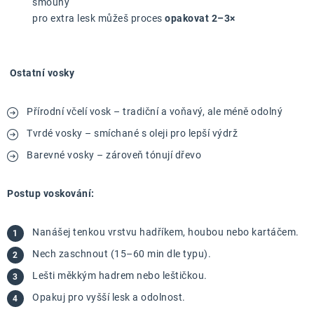
šmouhy
pro extra lesk můžeš proces
opakovat 2–3×
Ostatní vosky
Přírodní včelí vosk – tradiční a voňavý, ale méně odolný
Tvrdé vosky – smíchané s oleji pro lepší výdrž
Barevné vosky – zároveň tónují dřevo
Postup voskování:
Nanášej tenkou vrstvu hadříkem, houbou nebo kartáčem.
Nech zaschnout (15–60 min dle typu).
Lešti měkkým hadrem nebo leštičkou.
Opakuj pro vyšší lesk a odolnost.