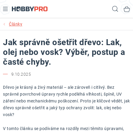
Přejít
Hled
na
obsah
Články
AKCE
Jak správně ošetřit dřevo: Lak,
PRODUKTY
olej nebo vosk? Výběr, postup a
PRODUKTY RECORD POWER
časté chyby.
PRODUKTY BENET
9.10.2025
NOVINKY
Dřevo je krásný a živý materiál – ale zároveň i citlivý. Bez
správné povrchové úpravy rychle podléhá vlhkosti, špíně, UV
záření nebo mechanickému poškození. Proto je klíčové vědět, jak
KURZY SOUSTRUŽENÍ DŘEVA
dřevo správně ošetřit a jaký typ ochrany zvolit: lak, olej nebo
vosk?
KONTAKT
V tomto článku se podíváme na rozdíly mezi těmito úpravami,