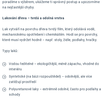
ZNAČKY
poradíme s výběrem, ukážeme ti správný postup a upozorníme
na nejčastější chyby.
Doprava a platba
Kontakt
Obchodní podmínky
Lakování dřeva – tvrdá a odolná vrstva
Podmínky ochrany osobních údajů
O nás
Reklamace zboží
Bezpečnost výrobků ( GPSR )
Lak vytváří na povrchu dřeva tvrdý film, který odolává vodě,
mechanickému opotřebení i chemikáliím. Hodí se pro povrchy,
Katalog Record Power
které musí vydržet hodně – např. stoly, židle, podlahy, hračky.
Typy laků:
Vodou ředitelné – ekologičtější, méně zápachu, vhodné do
interiéru
Syntetické (na bázi rozpouštědel) – odolnější, ale více
zatěžují prostředí
Polyuretanové laky – extrémně odolné, často pro podlahy a
schody